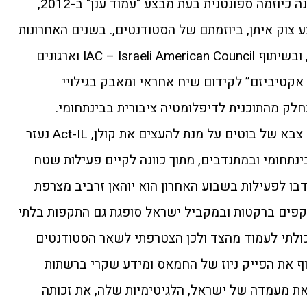
הסטודנטיאלי החל לפעול לראשונה כיוזמה ספונטנית בעת מבצע "עמוד ענן" ב-2012,
20, במהלך מבצע צוק איתן, ביוזמתם של הסטודנטים,. בשנים האחרונות
הוא פועל במסגרת תוכנית Act-IL, ובשיתוף IAC – Israeli American Council וארגונים
 אקטיביזם” לקידום שיח אחראי ומאבק בגילויי
לק מהתוכנית לדיפלומטיה ציבורית בבינתחומי.
בניגוד לארגוני הטרור, שמפעילים צבא של בוטים על מנת להעצים את קולן, Act-IL נעזר
נתחומי ובמתנדבים, מתוך כוונה לקיים פעילות שטח
ו לפעילות בשבוע האחרון הוא יוהאן זרביב מצרפת
פים ברקטות ובמקביל ישראל סופגת גם התקפות בלתי
כולתי לעמוד מהצד ולכן הצטרפתי לשאר הסטודנטים
לנו לחשוף את הפייק ניוז של החמאס ומידע שקרי ברשתות
את מעמדה של ישראל, הלגיטימיות שלה, את זכותה