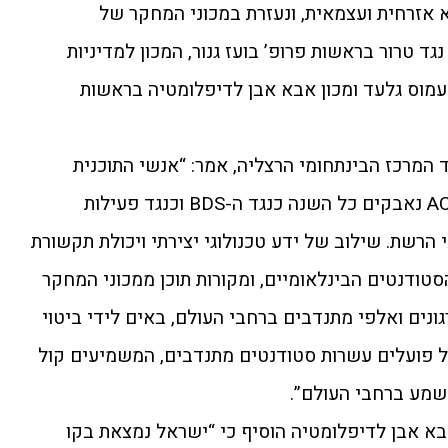
א אזרחית ועצמאית, ונעזרת במכוני המחקר של
נגד טרור בראשות פרופ’ בועז גנור, המכון למדיניות
עמוס גלעד ומכון אבא אבן לדיפלומטיה בראשות
ד המרכז הבינתחומי הרצליה, אמר: “אנשי התוכנית
לדיפלומטיה ציבורית ופעילי ACT.IL נאבקים כל השנה כנגד ה-BDS וכנגד פעילות
הרשת. שילוב של ידע טכנולוגי יצירתי ויכולת תקשורת
ודנטים הבינלאומיים, ומקורות תוכן ממכוני המחקר
נים ואלפי מתנדבים ברחבי העולם, באים לידי ביטוי
 פועלים עשרות סטודנטים מתנדבים, המשמיעים קול
שמע ברחבי העולם”.
אבא אבן לדיפלומטיה הוסיף כי “ישראל נמצאת בקו