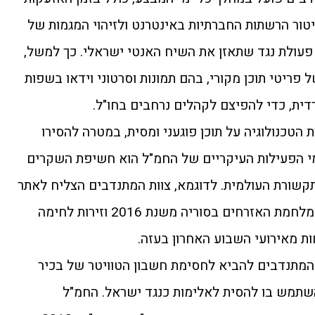
יטור הרשתות החברתיות באינטרנט ולזיהוי המגמות של
 פעולת נגד שתאזן את השיח האנטי ישראלי. כך למשל,
פריטי תוכן מקורי, בהם תמונות וסרטוני וידאו בשפות
רדית, כדי להפיצם לקהלים נרחבים בחו"ל.
 הטכנולוגיה על תוכן פוגעני ומסית, במטרה להסירו
י הפעילות העיקריים של החמ"ל הוא חשיפת השקרים
שורת העולמית. לדוגמא, צוות המתנדבים הצליח לאתר
שימוש שעושה חמאס בתמונות ממלחמת האזרחים בסוריה משנת 2016 וזירות לחימה
חות מאירועי השבוע האחרון בעזה.
 המתנדבים להביא לחסימת חשבון הטוויטר של בכיר
שתמש בו להסית לאלימות כנגד ישראל. החמ"ל