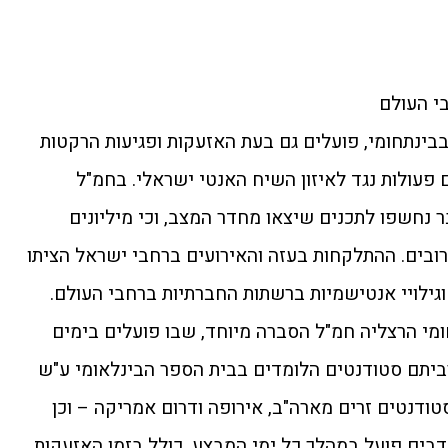
בי העולם
בינתחומי, פועלים גם בעת האזעקות ופגיעות הרקטות
ם פעולות נגד לאיזון השיח האנטי ישראלי. בחמ"ל
מיליון איש כבר נחשפו לתכנים שיצאו מחדר המצב, וכי מיליונים
ובים. ההתלקחות בעזה והאירועים ברחבי ישראל הציתו
ילויי אנטישמיות ברשתות החברתיות ברחבי העולם.
מי הרצליה חמ"ל הסברה מיוחד, שבו פועלים בימים
תנדבים – מרביתם סטודנטים הלומדים בבית הספר הבינלאומי ע"ש
ודנטים זרים מארה"ב, אירופה ודרום אמריקה – וכן
דבים פועל במהלך כל ימי המבצע, כולל בזמן האזעקות