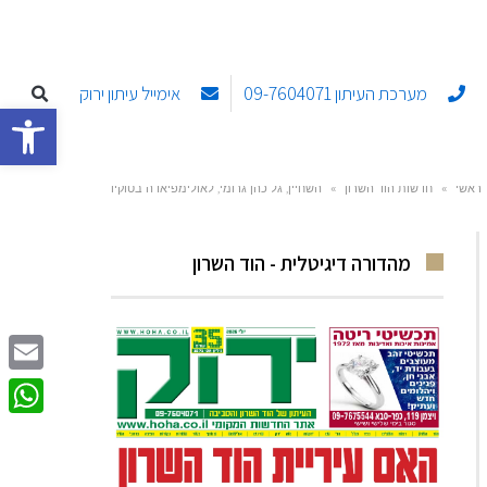
מערכת העיתון 09-7604071
אימייל עיתון ירוק
פתח סרגל
ראשי
»
חדשות הוד השרון
»
השחיין, גל כהן גרומי, לאולימפיאדה בטוקיו
מהדורה דיגיטלית - הוד השרון
Email
sApp