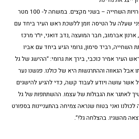
ישראל באולימפיאדת טוקיו, בתחרויות השחייה – בשני מקצים. במשחה ל- 100 מטר
ב. רגע לפני שעלה על הטיסה זומן ללשכת ראש העיר ביחד עם
רנון אברמוב, חבר המועצה ,נדב דואני, יו״ר מרכז
תת השחייה, רביד סימון, גרומי הגיע ביחד עם אביו
אש העיר אמיר כוכבי, בירך את גרומי: “ההישג של גל
 אבל הגאווה וההתרגשות היא של כולנו. פגשנו נער
ל אשר עושה ויודע לעבוד קשה, כדי להגיע להישגים
משיך לאתגר את הגבולות של עצמו. ההשתתפות של גל
כולנו ואני בטוח שנראה צמיחה בהתעניינות בספורט
אה מהשגיו. בהצלחה גל!”.