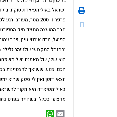
פרפר ו- 200 מטר, מעור
חבר המועצה מחזיק תיק הספורט, א
הפועל, יורם אורנשטיין, ויו״ר עמו
והמנהל המקצועי שלו זהר גלילי. ר
הוא שלו, של מאמניו ושל משפחתו
חכם, צנוע, ששואף להצטיינות בכ
יוצאי דופן ואין לי ספק שהוא י
באולימפיאדה היא מקור להשראה ל
מקצועי בכלל ובשחייה בפרט כתוצ
WhatsApp
Email