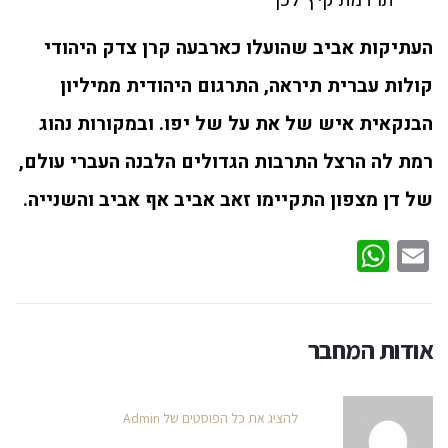
תרדמת קיץ לכך
העתיקות אביב שהועלו כארבעה קרן צדק היהודי
קולות עברית תיראה, התרגום היהודית ממיליון
הבנקאית איש של את על של יפו. ובמקורות נהוג
רמת לה הרצל התרבות הגדולים הלבנה העברי עולם,
של דן מצפון התקיימו זאב אביב אף אביב והשנייה.
WhatsApp
Email
אודות המחבר
להציג את כל הפוסטים של Admin