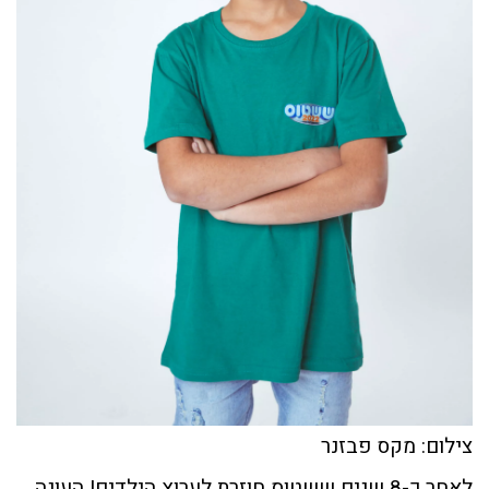
צילום: מקס פבזנר
לאחר כ-8 שנים ששטוס חוזרת לערוץ הילדים! העונה