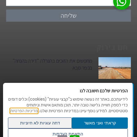
שליחה
חם בירוק
מחפשים את הזוכים בהגרלה "דירה בהנחה"
בכפר סבא
גן הילדים של מרים סיטי יהפוך למגדל מגורים:
הפרטיות שלכם חשובה לנו
סגירת מעגל היסטורית במגדיאל
לידיעתכם, באתר זה נעשה שימוש ב"קבצי עוגיות" (cookies) וכלים דומים
כדי לספק חוויית גלישה טובה יותר, תוכן מותאם אישית וניתוחים
סטטיסטיים. למידע נוסף עיינו במדיניות הפרטיות שלנו.
מדיניות הפרטיות
טרגדיה בצהרי היום: בן 80 נהרג על מעבר
החצייה בהוד השרון
קראתי ואני מאשר
דחה עוגיות לא חיוניות
גלילה
התאמת העדפות