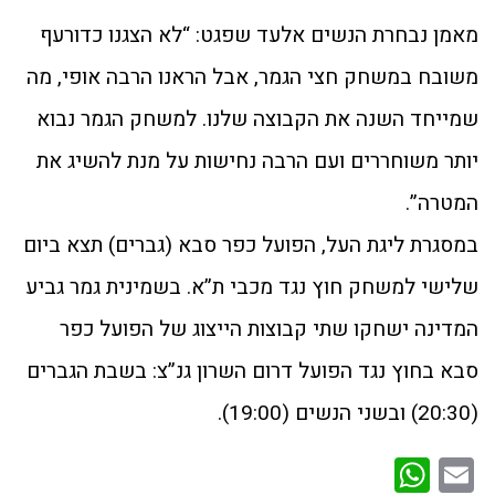
מאמן נבחרת הנשים אלעד שפגט: “לא הצגנו כדורעף
משובח במשחק חצי הגמר, אבל הראנו הרבה אופי, מה
שמייחד השנה את הקבוצה שלנו. למשחק הגמר נבוא
יותר משוחררים ועם הרבה נחישות על מנת להשיג את
המטרה”.
במסגרת ליגת העל, הפועל כפר סבא (גברים) תצא ביום
שלישי למשחק חוץ נגד מכבי ת”א. בשמינית גמר גביע
המדינה ישחקו שתי קבוצות הייצוג של הפועל כפר
סבא בחוץ נגד הפועל דרום השרון גנ”צ: בשבת הגברים
(20:30) ובשני הנשים (19:00).
WhatsApp
Email