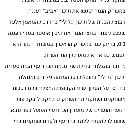
שחקני גלילי מחקו הפסד 3:2 במשחק הראשון.
במשחק הגמר יפגשו את תיכון “אביב” רעננה.
קבוצת הבנות של תיכון “גלילי” בהדרכת המאמן אלעד
שפגט ניצחה בחצי הגמר את תיכון אוסטרובסקי רעננה
0:3, בדיוק כמו במשחק הראשון. במשחק הגמר היא
תפגוש כנראה את מוסינזון הוד השרון.
מדובר בהצלחה גדולה של מגמת הכדורעף הבית ספרית
תיכון “גלילי” בהובלת רכז המגמה גיל ריב ומנהלת
ביה”ס יעל מטלון. שתי הקבוצות המצליחות מורכבות
משחקנים ושחקניות המשחקים במקביל בקבוצות
הנוער והנערים של מועדון הכדורעף הפועל כפר סבא,
ששם לו למטרה ללמד כדורעף ולקדם שחקנים כדי