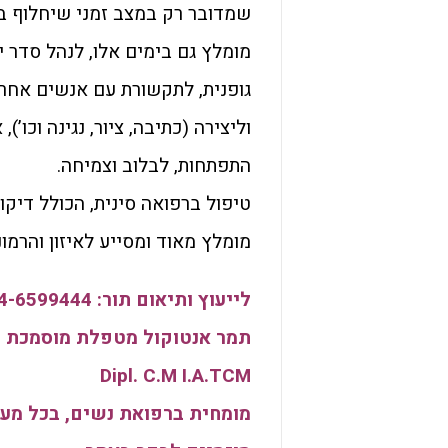
שמדובר רק במצב זמני שיחלוף במ
מומלץ גם בימים אלו, לנהל סדר יו
גופנית, לתקשורת עם אנשים אחרי
וליצירה (כתיבה, ציור, נגינה וכו
התפתחות, לבלוב וצמיחה.
טיפול ברפואה סינית, הכולל דיקו
מומלץ מאוד ומסייע לאיזון והרמונ
לייעוץ ותיאום תור: 054-6599444
תמר אנטוקול מטפלת מוסמכת ב
Dipl. C.M I.A.TCM
מומחית ברפואת נשים, בכל מעגלי