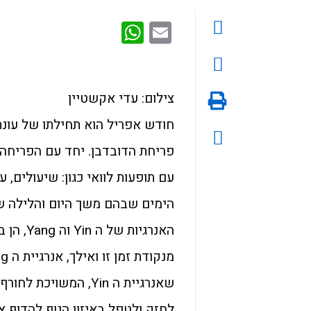
WhatsApp
Email
צילום: עדי אקשטיין
חודש אפריל הוא תחילתו של עונ
פריחת הדובדבן. יחד עם הפריחה 
עם תופעות לוואי כגון: שיעולים, 
הימים שבהם משך היום והלילה שו
האנרגיות של ה Yin וה Yang, הן ביקום והן בגופינו, מאוזנים באופן מושלם.
שאנרגיית ה Yin, המשו
לחזק ולטפל באיזון הגוף להדוף 