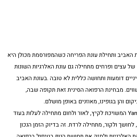
ת האביב ותחילת עונת הפריחה כשהמפורסמת מכולן היא
של עצים ופרחים מתחילה גם עונת האלרגיות השונות
עיניים דומעות ותחושה כללית לא טובה .בעונת האביב
וים. מבחינת הרפואה הסינית זאת תקופה שבה,
מנקודת זמן זו ואילך, אנרגיית ה Yang המשויכת לקיץ, לאור ולחום מתחילה לעלות בעוד
יכת לחורף, לחושך ולקור, מתחילה לרדת. זה בדיוק הזמן הנכון
את האלרגיות ולחזק את תחושת הגוף בטיפול ברפואה