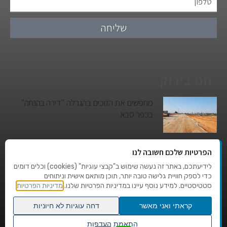
שליחה
חם בירוק
מחפשים את הזוכים בהגרלה "דירה בהנחה"
בכפר סבא
גן הילדים של מרים סיטי יהפוך למגדל מגורים:
הפרטיות שלכם חשובה לנו
סגירת מעגל היסטורית במגדיאל
לידיעתכם, באתר זה נעשה שימוש ב"קבצי עוגיות" (cookies) וכלים דומים
כדי לספק חוויית גלישה טובה יותר, תוכן מותאם אישית וניתוחים
סטטיסטיים. למידע נוסף עיינו במדיניות הפרטיות שלנו.
מדיניות הפרטיות
טרגדיה בצהרי היום: בן 80 נהרג על מעבר
החצייה בהוד השרון
קראתי ואני מאשר
דחה עוגיות לא חיוניות
גלילה
התאמת העדפות