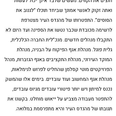
חוצים את הקווים. מעשים שלבד אינך יכול לעשות
ואתה זקוק לאנשי אמונך שביחד תוכלו “לגנוב את
הסוסים”. התפטרותו של מהנדס העיר מצטרפת
לרשימה מכובדת שכבר נטשו את הספינה ועד היום לא
התקבלו מנהלים חדשים. מנכ”לית החברה הכלכלית,
גלית פוגל. מנהלת אגף הפיקוח על הבניה, מנהלת
המוקד העירוני, מנהלת התקציבים באגף הגזברות, מנהל
הפרויקטים מוטי קסלמן שהחליט לפרוש לגימלאות,
מנהלת אגף המחשוב ועוד עובדים. בימים אלו שהמשק
נכנס למיתון ויש יותר פיטורי עובדים מגיוס עובדים,
להתפטר מעבודה מצביע על ייאוש מוחלט. בקשנו את
תגובתו של מהנדס העיר והיא מתפרסמת במלואה.