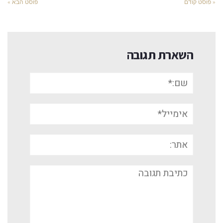
« פוסט קודם
פוסט הבא »
השארת תגובה
שם:*
אימייל*
אתר:
תגובה