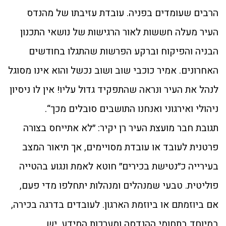
הרבים שעומדים בפניה. עובדת עזיבתו של מהנדס
העיר מעלה חששות לאור הרגישות של נושאי התכנון
הבניה והפיקוח וברקע הפרשות שהתגלו בחודשים
האחרונים. אמיר כוכבי שוב ושוב נכשל והוא אינו מסוגל
לנהל את העיר ונראה שהתפקיד גדול עליו! אין לו ניסיון
ניהולי ואירגוני ואנחנו התושבים סובלים מכך“.
תגובת חבר מועצת העיר רן יקיר: ״לא אתייחס בצורה
פרטנית לעובד או עובדת מסויימים, אך תיאור המצב
בעירייה כ״נטישת בכירים״ חוטא לאמת ונגוע בהטייה
פוליטית. טבעי שמנהלים ומנהלות יתחלפו מדי פעם,
אם ביוזמתם או ביוזמת הארגון. לעובדים בדרגה בכירה,
במיוחד בתחומי ההנדסה ומערכות המידע, יש