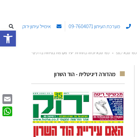
מערכת העיתון 09-7604071
אימייל עיתון ירוק
פתח סרגל
כפר סבא 5,6,7
»
כפר סבא זכתה בתחרות "עיר מקדמת בטיחות בדרכים"
מהדורה דיגיטלית - הוד השרון
Email
sApp