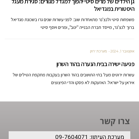
גן הילדים של מרים סיטי יהפוך למגדל מגורים: סגירת מעגל
היסטורית במגדיאל
משפחות סיטי ולנצ'נר מתאחדות שוב: לפני עשרות שנים גרו בשכונת מגדיאל
ברוך לנצ'נר, מייסד חברת הבנייה "ינוב", ומרים ויוסף סיטי
אוקטובר 1, 2024
מערכת ירוק
פגיעה ישירה בבית הנערה בהוד השרון
עשרות ירוטים מעל בתי התושבים בהוד השרון בעקבות מתקפת הטילים של
איראן על ישראל. האזעקות לא פסקו והדי הפיצוצים
צרו קשר
מערכת העיתון: 09-7604071