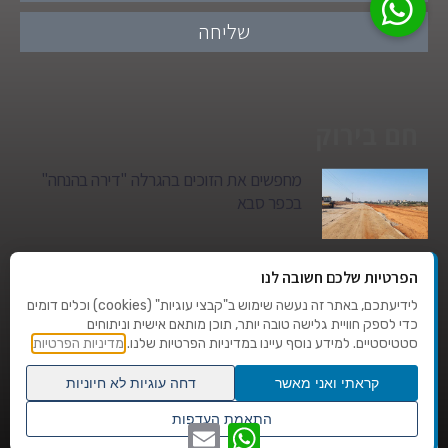
שליחה
חם בירוק
מחפשים את הזוכים בהגרלה "דירה בהנחה"
בכפר סבא
גן הילדים של מרים סיטי יהפוך למגדל מגורים:
הפרטיות שלכם חשובה לנו
סגירת מעגל היסטורית במגדיאל
לידיעתכם, באתר זה נעשה שימוש ב"קבצי עוגיות" (cookies) וכלים דומים
כדי לספק חוויית גלישה טובה יותר, תוכן מותאם אישית וניתוחים
סטטיסטיים. למידע נוסף עיינו במדיניות הפרטיות שלנו.
מדיניות הפרטיות
טרגדיה בצהרי היום: בן 80 נהרג על מעבר
החצייה בהוד השרון
קראתי ואני מאשר
דחה עוגיות לא חיוניות
גלילה
התאמת העדפות
WhatsApp
Email
שנו העדפות פרטיות