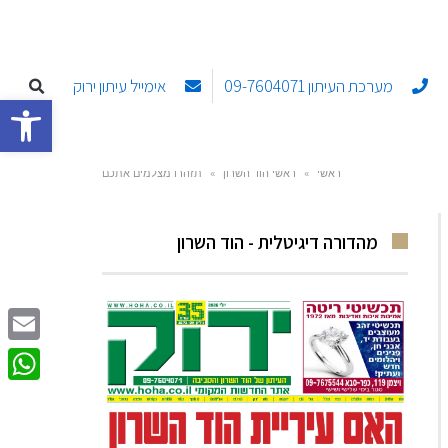
מערכת העיתון 09-7604071
אימייל עיתון ירוק
פתח סרגל
ראשי
»
ראשי הוד השרון
»
תזהרו מצלמים אתכם
מהדורה דיגיטלית - הוד השרון
Email
sApp