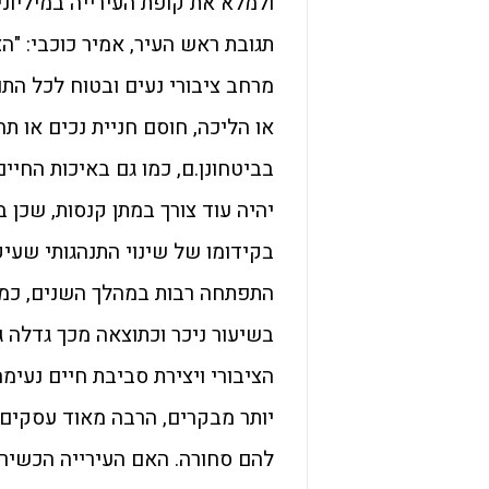
ולמלא את קופת העירייה במיליוני
תגובת ראש העיר, אמיר כוכבי: "
מרחב ציבורי נעים ובטוח לכל הת
או הליכה, חוסם חניית נכים או 
בביטחונן.ם, כמו גם באיכות החיים
יהיה עוד צורך במתן קנסות, שכן 
בקידומו של שינוי התנהגותי שעיק
התפתחה רבות במהלך השנים, כמו
בשיעור ניכר וכתוצאה מכך גדלה ג
הציבורי ויצירת סביבת חיים נעימה
יותר מבקרים, הרבה מאוד עסקים 
להם סחורה. האם העירייה הכשירה 