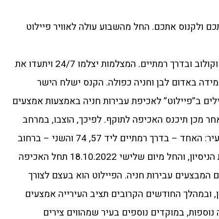
כם ולקנוס אתכם. החל מהשבוע עולה לאוויר פיילוט
מצלמות מיוחדות הותקנו ברחוב סוקולוב ובדרך רמתיים. המצלמות יצלמו 24/7 ויתעדו את
עמידה באדום לבן וחניה כפולה. הקנס ישלח הישר
לים ב”פיילוט” לאכיפת עבירות חניה באמצעות אמצעים
ר מכן תיכנס האכיפה לתוקף. לפיכך, הוצבו, במרחב
הציבורי, מצלמות בשני מוקדים בעיר: האחד – בדרך רמתיים ליד 57, 74 והשני – ברחוב
סוקולוב ליד 10, 11. בתום תקופת הניסיון, והחל מיום שלישי 18.10.2022 תחל האכיפה
ם המבצעים עבירות חניה. הפיילוט הוא בעצם לצורך
ן, ובמהלך החודשים הקרובים תציב העירייה אמצעים
נוספות, במוקדים נוספים בעיר שמהווים צירים