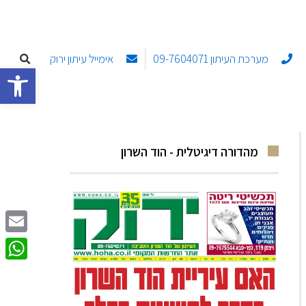
מערכת העיתון 09-7604071
אימייל עיתון ירוק
פתח סרגל
מהדורה דיגיטלית - הוד השרון
Email
sApp