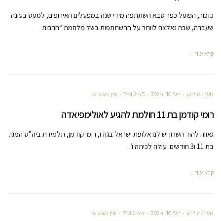
כזכור, הפועל כפר סבא השתתפה מידי שנה במפעלים האירופים, למעט בעונה
שעברה, שבה נאלצה לוותר על ההשתתפות בשל מלחמת “חרבות
קרא עוד ←
מערכת ירוק
יולי 10, 2024
2:45 PM
אין תגובות
רומי קודמן בת 11 חולמת להגיע לאולימפיאדה
גאווה להוד השרון יש לנו אלופת ישראל בגודו, רומי קודמן, תלמידת ביה”ס המגן.
בת 11 ו3 חודשים. עולה לכיתה ו’.
קרא עוד ←
מערכת ירוק
יולי 10, 2024
2:44 PM
אין תגובות