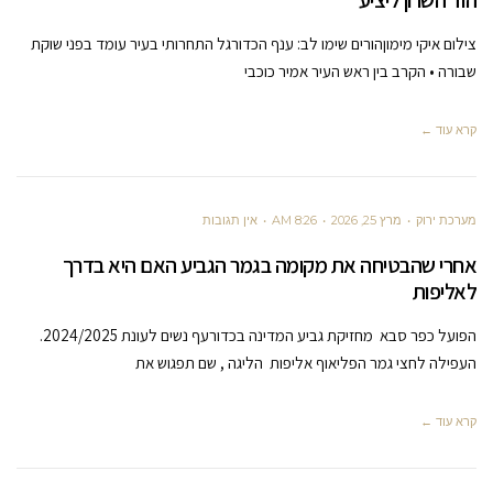
הוד השרון ליציע
צילום איקי מימוןהורים שימו לב: ענף הכדורגל התחרותי בעיר עומד בפני שוקת
שבורה • הקרב בין ראש העיר אמיר כוכבי
קרא עוד ←
מערכת ירוק
מרץ 25, 2026
8:26 AM
אין תגובות
אחרי שהבטיחה את מקומה בגמר הגביע האם היא בדרך
לאליפות
הפועל כפר סבא מחזיקת גביע המדינה בכדורעף נשים לעונת 2024/2025.
העפילה לחצי גמר הפליאוף אליפות הליגה , שם תפגוש את
קרא עוד ←