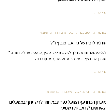
קרא עוד ←
מערכת ירוק
ספטמבר 11, 2024
12:15 PM
אין תגובות
טורניר לזכרו של גרי אברמוביץ ז״ל
לפני כשלושה חודשים הלך לעולמו גרי אברמוביץ, מי שכיהן עד לאחרונה כיו"ר
מועדון הכדורעף הפועל כפר סבא. כעת, מועדון הכדורעף
קרא עוד ←
מערכת ירוק
יולי 17, 2024
3:19 PM
אין תגובות
מועדון הכדורעף הפועל כפר סבא חוזר להשתתף במפעלים
האירופים // זאב גולדשמיט