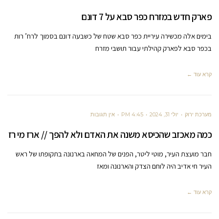
פארק חדש במזרח כפר סבא על 7 דונם
בימים אלה מכשירה עיריית כפר סבא שטח של כשבעה דונם בסמוך לרח’ רות
בכפר סבא לפארק קהילתי עבור תושבי מזרח
קרא עוד ←
מערכת ירוק
יולי 31, 2024
4:45 PM
אין תגובות
כמה מאכזב שהכיסא משנה את האדם ולא להפך // ארז מי רז
חבר מועצת העיר, מוטי ליטר, הפנים של המחאה בארנונה בתקופתו של ראש
העיר חי אדיב היה לוחם הצדק והארנונה ומאז
קרא עוד ←