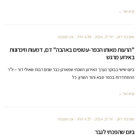
קרא עוד ←
מערכת ירוק
יולי 31, 2024
4:39 PM
אין תגובות
"הרעות מאותו הכפר-עטופים באהבה" דם, דמעות וזיכרונות
באירוע מרגש
ביום שישי בבוקר נערך האירוע השנתי שמארגן כבר שנים רבות שאולי דור – יו”ר
ההסתדרות בכפר סבא והוד השרון. כל
קרא עוד ←
מערכת ירוק
יולי 31, 2024
4:37 PM
אין תגובות
ביום שהפכתי לגבר