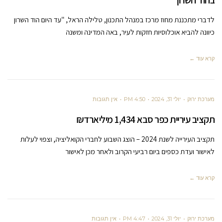
בהוד השרון
לדברי מתכננת מחוז מרכז במנהל התכנון, טלילה הראל, "עד היום הוד השרון
כיוונה להביא אוכלוסיות חזקות לעיר, באה המדינה ומשנה
קרא עוד ←
מערכת ירוק
יולי 31, 2024
4:50 PM
אין תגובות
תקציב עיריית כפר סבא 1,434 מיליארד₪
תקציב העירייה לשנת 2024 – הוצג השבוע לחברי הקואליציה, וצפוי לעלות
לאישור ועדת כספים ביום רביעי הקרוב ולאחר מכן לאישור
קרא עוד ←
מערכת ירוק
יולי 31, 2024
4:47 PM
אין תגובות