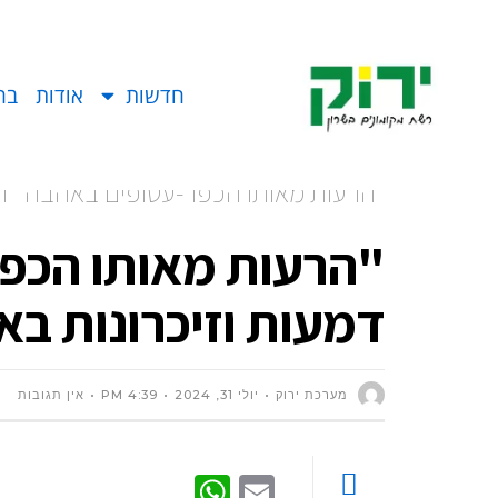
חדשות
אודות
בח
"הרעות מאותו הכפר-עטופים באהבה" דם,
"הרעות מאותו הכפר
דמעות וזיכרונות בא
מערכת ירוק
יולי 31, 2024
4:39 PM
אין תגובות
WhatsApp
Email