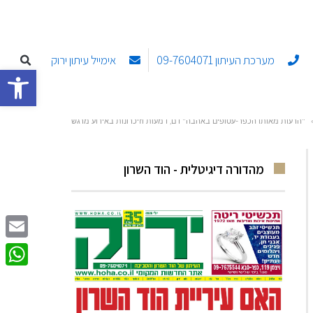
מערכת העיתון 09-7604071
אימייל עיתון ירוק
פתח סרגל
"הרעות מאותו הכפר-עטופים באהבה" דם, דמעות וזיכרונות באירוע מרגש
מהדורה דיגיטלית - הוד השרון
Email
sApp