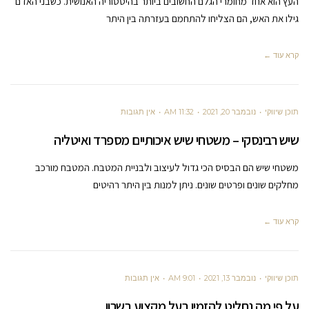
העץ הוא אחד מחומרי הגלם החשובים ביותר בהיסטוריה האנושית. כשבני האדם
גילו את האש, הם הצליחו להתחמם בעזרתה בין היתר
קרא עוד ←
תוכן שיווקי
נובמבר 20, 2021
11:32 AM
אין תגובות
שיש רבינסקי – משטחי שיש איכותיים מספרד ואיטליה
משטחי שיש הם הבסיס הכי גדול לעיצוב ולבניית המטבח. המטבח מורכב
מחלקים שונים ופרטים שונים. ניתן למנות בין היתר רהיטים
קרא עוד ←
תוכן שיווקי
נובמבר 13, 2021
9:01 AM
אין תגובות
על פי מה נחליט להזמין בעל מקצוע בשרון