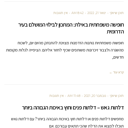
תוכן שיווקי
ינואר 21, 2022
8:42 AM
אין תגובות
חופשה משפחתית באילת: המתכון לבילוי המושלם בעיר
הדרומית
חופשות משפחתיות נותנות הזדמנות מצוינת להתנתק מהיום יום, לשכוח
מהשגרה ולצבור זיכרונות משותפים שכיף לחזור אליהם. הציפייה לגלות מקומות
חדשים,
קרא עוד ←
תוכן שיווקי
נובמבר 20, 2021
11:48 AM
אין תגובות
דלתות גאש – דלתות פנים וחוץ באיכות הגבוהה ביותר
מחפשים דלתות פנים או דלתות חוץ באיכות הגבוהה ביותר? עם דלתות גאש
תוכלו למצוא את הדלת שהכי תתאים עבורכם. אם