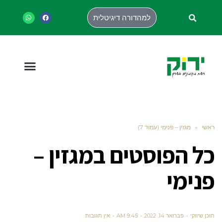
למהדורה דיגיטלית
ראשי
»
מגזין – פנימי (עמוד 7)
כל הפוסטים ב
מגזין –
פנימי
תוכן שיווקי
פברואר 14, 2022
9:45 AM
אין תגובות