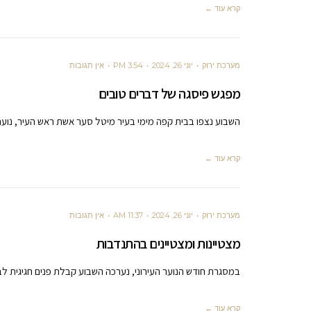
קרא עוד ←
מערכת ירוק
יוני 26, 2024
3:54 PM
אין תגובות
מפגש פיסגה של דברים טובים
השבוע נצפו בבית קפה מימי בעיר מיטל סער אשת ראש העיר, נוע
קרא עוד ←
מערכת ירוק
יוני 26, 2024
11:37 AM
אין תגובות
מצטיינות ומצטיינים בהתנדבות
במסגרת חודש הנוער העירוני, נערכה השבוע קבלת פנים חגיגית לב
קרא עוד ←