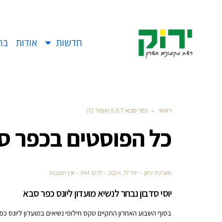
חדשות
אודות
בח
ראשי
»
כפר סבא 5,6,7 (עמוד 12)
כל הפוסטים ב
כפר סבא 
מערכת ירוק
יולי 17, 2024
12:17 PM
אין תגובות
יוסי סדבון נבחר לנשיא מועדון ליונס כפר סבא
בסוף השבוע האחרון התקיים טקס חילופי נשיאים במועדון ליונס כפ