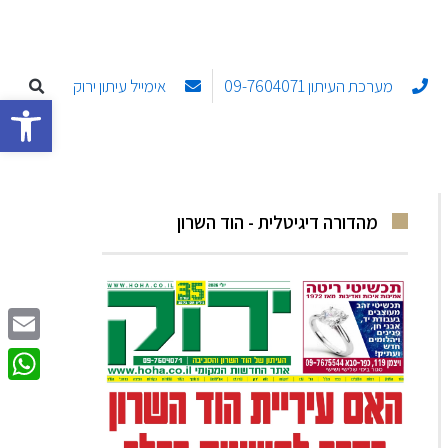
מערכת העיתון 09-7604071
אימייל עיתון ירוק
פתח סרגל
מהדורה דיגיטלית - הוד השרון
Email
sApp