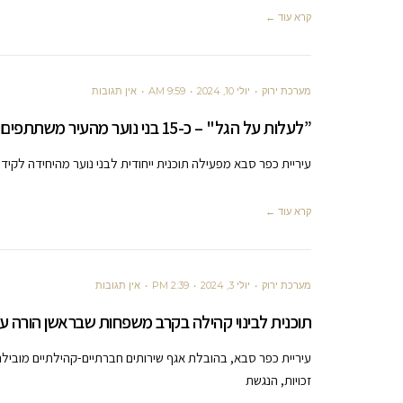
קרא עוד ←
מערכת ירוק
יולי 10, 2024
9:59 AM
אין תגובות
”לעלות על הגל" – כ-15 בני נוער מהעיר משתתפים בפרויקט
עיריית כפר סבא מפעילה תוכנית ייחודית לבני נוער מהיחידה לקיד
קרא עוד ←
מערכת ירוק
יולי 3, 2024
2:39 PM
אין תגובות
תוכנית לבינוי קהילה בקרב משפחות שבראשן הורה ע
עיריית כפר סבא, בהובלת אגף שירותים חברתיים-קהילתיים מוביל
זכויות, הנגשת