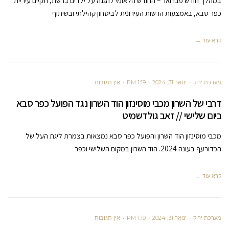
במהלך חודש פברואר – החודש הלאומי להגנה על ילדים ברשת, תקיים עיריית
כפר סבא, באמצעות הרשות העירונית לביטחון קהילתי ובשיתוף
קרא עוד ←
מערכת ירוק
ינואר 31, 2024
1:19 PM
אין תגובות
דרבי של השרון מכבי מוסינזון הוד השרון נגד הפועל כפר סבא
ביום שלישי // זאב גולדשמיט
מכבי מוסינזון הוד השרון והפועל כפר סבא נמצאות בצמרת ליגת העל של
הכדורעף בעונה 2024. הוד השרון במקום השלישי וכפר
קרא עוד ←
מערכת ירוק
ינואר 31, 2024
1:19 PM
אין תגובות