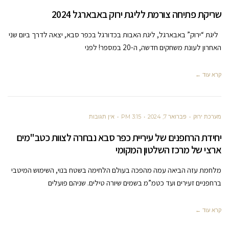
שריקת פתיחה צורמת לליגת ירוק באבארגל 2024
ליגת “ירוק” באבארגל, ליגת האבות בכדורגל בכפר סבא, יצאה לדרך ביום שני
האחרון לעונת משחקים חדשה, ה-20 במספר! לפני
קרא עוד ←
מערכת ירוק
פברואר 7, 2024
3:15 PM
אין תגובות
יחידת הרחפנים של עיריית כפר סבא נבחרה לצוות כטב"מים
ארצי של מרכז השלטון המקומי
מלחמת עזה הביאה עמה מהפכה בעולם הלחימה בשטח בנוי, השימוש המיטבי
ברחפניים זעירים ועד כטמ”מ בשמים שיורה טילים. שניהם פועלים
קרא עוד ←