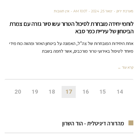
מערכת ירוק
ינואר 25, 2024
10:07 AM
אין תגובות
לוחמי יחידה מובחרת לסיכול הטרור עשו סיור גזרה עם צמרת
הביטחון של עיריית כפר סבא
אחת היחידות המובחרות של צה”ל, האמונה על ביטחון האזור ומהווה כוח מידי
מיוחד לטיפול באירועי טרור מורכבים, אשר לחמה בשבת
קרא עוד ←
20
19
18
17
16
15
14
מהדורה דיגיטלית - הוד השרון