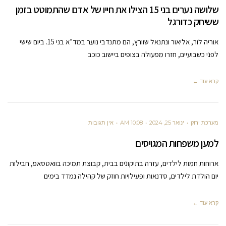
שלושה נערים בני 15 הצילו את חייו של אדם שהתמוטט בזמן
ששיחק כדורגל
אוריה לור, אליאור ונתנאל שוורץ, הם מתנדבי נוער במד”א בני 15. ביום שישי
לפני כשבועיים, חזרו מפעולה בצופים ביישוב כוכב
קרא עוד ←
מערכת ירוק
ינואר 25, 2024
10:08 AM
אין תגובות
למען משפחות המגויסים
ארוחות חמות לילדים, עזרה בתיקונים בבית, קבוצת תמיכה בוואטסאפ, חבילות
יום הולדת לילדים, סדנאות ופעילויות חוזק של קהילה נמדד בימים
קרא עוד ←