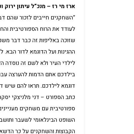
ארז מי רז – מנכ”ל עיתון ירוק ונותן החסות
“השחקנים חייבים לזכור שהם דבר
לעודד את הרוח הספורטיבית והחי
שזוכה באליפות זה כבר דבר משנה.
ההגינות ועל הדוגמא לדור הבא. ל
לילדי העיר ולא לשם זה נוסדה הל
בילדכם אתם הדמות להערצה עבו
דוגמא לילדכם. תראו להם שיש ד
כתב הספורט – דני מלניצקי יסקר 
ספורטיבית עם משחקים מעניינים
השופט הבינלאומי לשעבר ותושב הע
הקבוצות והשחקנים על כר הדשא 