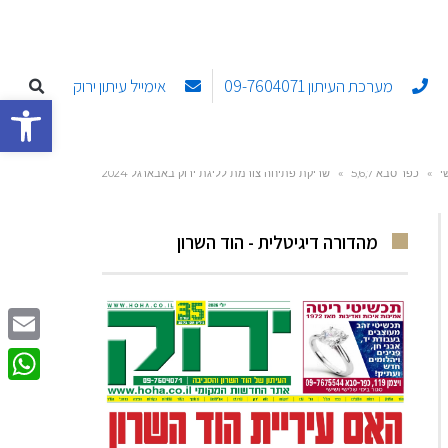
מערכת העיתון 09-7604071
אימייל עיתון ירוק
פתח סרגל
י
»
כפר סבא 5,6,7
»
שריקת פתיחה צורמת לליגת ירוק באבארגל 2024
מהדורה דיגיטלית - הוד השרון
Email
sApp