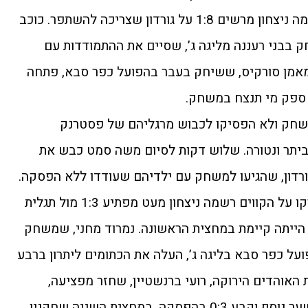
סורקיס, שחזרה העונה לליגה, רשמה ניצחון מרשים 1:8 על גורדון שצריכה להשתפר. כוכב
בבני רעננה מליגה ג’, שסיים את ההתמודדות עם
 מאמן סורקיס, ששיחק בעבר בהפועל כפר סבא, פתחה
 ספק מי תנצח במשחק.
שחק ולא הפסיקו לכבוש מרגליהם של פסטרנק
ביתר ונטורה. שלוש דקות לסיום משה סמט כבש את
ורדון, שהגיעו למשחק עם ילדיהם שעודדו ללא הפסקה.
אוסישקין עם ערן בן עזר ואלון קרקו על הקווים רשמה ניצחון מעט מפתיע 1:3 מול תגלית
 הייתה קיימת במחצית הראשונה. נמרוד מחני, שמשחק
ל כפר סבא בליגה ג’, העלה את הכתומים ליתרון ברבע
האוהדים הירוקה, רועי ברנשטיין, שחזר מפציעה,
הכפיל את התוצאה ומחני הוסיף שער נוסף וקבע 0:3 בהפסקה. במחצית השניה שחקניו