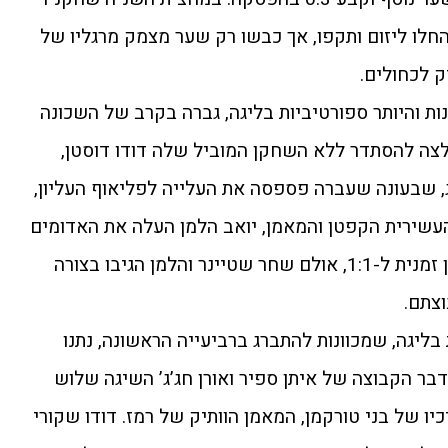
החלו ליזום ותקפו, אך כבשו רק שער מצמק מרגליו של
 לכחולים.
ות והיותר ספורטיביות בליגה, גברה בקרב של השכונה
רס, שנאלצה להסתדר ללא השחקן המוביל שלה דודו דוסטן,
, שבעונה שעברה פספסה את העלייה לפליאוף העליון,
עשירית הקפטן והמאמן, יואב הלמן העלה את האדומים
ליתרון ראשון. קובי כהן מפרס איזן זמנית ל-1:1, אולם שחר שטיינר והלמן הגיבו בצורה
וצתם.
ת בליגה, שמכוונות להתברג ברביעייה הראשונה, נתנו
בר הקבוצה של איתן ספיר ואורן חג’ג’ השיגה שלוש
ר שניצחה 2:3 את חניכיו של בני טורקמן, המאמן הוותיק של רמז. דודו שקורי