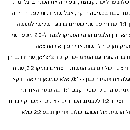
ושער לזכות קבוצתו, שפתחה את העונה ברגל ימין.
נתי סבח בבעיטה חזקה, אבל שתי דקות לפני הירידה
להפסקה ברק דמציאן קבע שווויון 1:1. שקורי עם שני שערים ברבע השלישי למעשה
סתם את הגולל על המשחק. ברבע האחרון הלבנים מרמז הספיקו לצמק ל-2:3 משער של
פיק זמן כדי להשוות או להפוך את התוצאה.
ודבורה עומר עם המאמן-שחקן ניר צ’יצ’יאן, שחזרו גם הן
העונה לליגת האבות, שיחקו פתוח והציגו יכולת טובה. המשחק הסתיים בתיקו 2:2, שנותן
הרבה תקוות להמשך. יוגב אסור העלה את אופירה נבון ל-0:1, אלא שמכאן והלאה דווקא
דבורה עומר התעוררה. בדקה השמינית עומר גולדשטיין קבע 1:1 ובהתקפה האחרונה
ברבע השני הפך את הקערה על פיה וסידר 1:2 ללבנים. השחורים לא נתנו למשחק לברוח
להם וברבע השלישי קובי בן שימול הרשית מול השוער שלום אוחיון וקבע 2:2 שלא