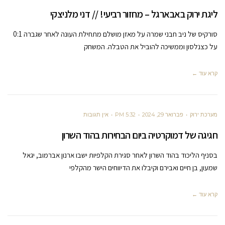
ליגת ירוק באבארגל – מחזור רביעי! // דני מלניצקי
סורקיס של ניב חבני שמרה על מאזן מושלם מתחילת העונה לאחר שגברה 0:1
על כצנלסון וממשיכה להוביל את הטבלה. המשחק
קרא עוד ←
מערכת ירוק
פברואר 29, 2024
5:32 PM
אין תגובות
חגיגה של דמוקרטיה ביום הבחירות בהוד השרון
בסניף הליכוד בהוד השרון לאחר סגירת הקלפיות ישבו ארנון אברמוב, יגאל
שמעון, בן חיים ואבירם וקיבלו את הדיווחים הישר מהקלפי
קרא עוד ←