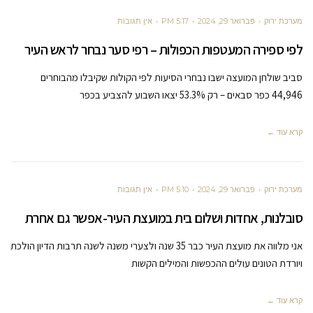
מערכת ירוק
פברואר 29, 2024
5:17 PM
אין תגובות
לפי ספירה המעטפות הכפולות – רפי סער נבחר לראש העיר
סביב שולחן המועצה ישבו נבחרי הסיעות לפי הקולות שקיבלו מהבוחרים
44,946 כפר סבאים – רק 53.3% יצאו השבוע להצביע בכפר
קרא עוד ←
מערכת ירוק
פברואר 29, 2024
5:10 PM
אין תגובות
סובלנות, אחדות ושלום בית במועצת העיר-אפשר גם אחרת
אני מלווה את מועצת העיר כבר 35 שנה ולצערי משנה לשנה תרבות הדיון הולכת
ויורדת הטונים עולים ההכפשות והמילים הקשות
קרא עוד ←