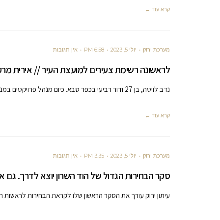
קרא עוד ←
מערכת ירוק
יולי 5, 2023
6:58 PM
אין תגובות
לראשונה רשימת צעירים למועצת העיר // אירית מרק
נדב לויטה, בן 27 ודור רביעי בכפר סבא. כיום מנהל פרויקטים במנהל החינוך בעיריית תל אביב יפו. מזה מספר שנים פעיל חברתי
קרא עוד ←
מערכת ירוק
יולי 5, 2023
3:35 PM
אין תגובות
סקר הבחירות הגדול של הוד השרון יוצא לדרך. גם א
עיתון ירוק עורך את הסקר הראשון שלו לקראת הבחירות לראשות ה