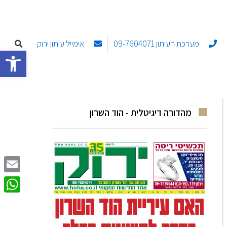
מערכת העיתון 09-7604071
אימייל עיתון ירוק
פתח סרגל
מהדורה דיגיטלית - הוד השרון
Email
sApp