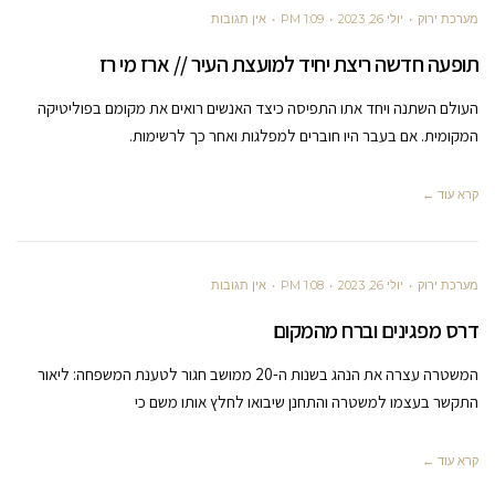
מערכת ירוק
יולי 26, 2023
1:09 PM
אין תגובות
תופעה חדשה ריצת יחיד למועצת העיר // ארז מי רז
העולם השתנה ויחד אתו התפיסה כיצד האנשים רואים את מקומם בפוליטיקה
המקומית. אם בעבר היו חוברים למפלגות ואחר כך לרשימות.
קרא עוד ←
מערכת ירוק
יולי 26, 2023
1:08 PM
אין תגובות
דרס מפגינים וברח מהמקום
המשטרה עצרה את הנהג בשנות ה-20 ממושב חגור לטענת המשפחה: ליאור
התקשר בעצמו למשטרה והתחנן שיבואו לחלץ אותו משם כי
קרא עוד ←