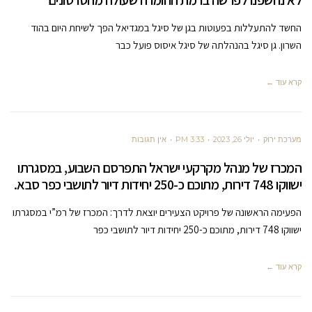
לא נחשפנו לפרשה ברמת החומרה שעולה מהסרטונים"
החשד להתעללות בפעוטות בגן של סיגל במגדיאל הפך לשיחת היום בהוד
השרון. גן סיגל בהנהלתה של סיגל איסוס פועל כבר
קרא עוד ←
מערכת ירוק
יולי 26, 2023
3:33 PM
אין תגובות
המכרז של מנהל מקרקעי ישראל התפרסם השבוע, במסגרתו
ישווקו 748 דירות, מתוכם כ-250 יחידות דיור לתושבי כפר סבא.
הפעימה הראשונה של פרויקט הצעירים יוצאת לדרך: המכרז של רמ”י במסגרתו
ישווקו 748 דירות, מתוכם כ-250 יחידות דיור לתושבי כפר
קרא עוד ←