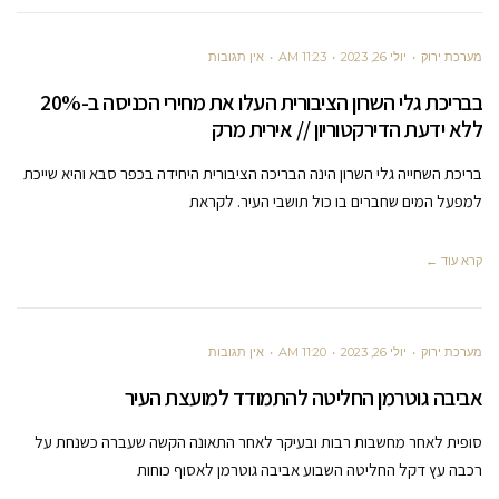
מערכת ירוק
יולי 26, 2023
11:23 AM
אין תגובות
בבריכת גלי השרון הציבורית העלו את מחירי הכניסה ב-20%
ללא ידעת הדירקטוריון // אירית מרק
בריכת השחייה גלי השרון הינה הבריכה הציבורית היחידה בכפר סבא והיא שייכת
למפעל המים שחברים בו כול תושבי העיר. לקראת
קרא עוד ←
מערכת ירוק
יולי 26, 2023
11:20 AM
אין תגובות
אביבה גוטרמן החליטה להתמודד למועצת העיר
סופית לאחר מחשבות רבות ובעיקר לאחר התאונה הקשה שעברה כשנחת על
רכבה עץ דקל החליטה השבוע אביבה גוטרמן לאסוף כוחות