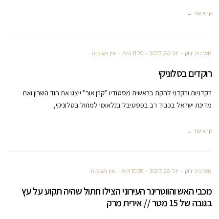
קרא עוד ←
מערכת ירוק
יולי 26, 2023
11:20 AM
אין תגובות
רוקדים בסלוניקי
רקדניות ורקדני להקת בראשית מסטודיו "קרן אור" ייצגו את הוד השרון ואת
מדינת ישראל בכבוד רב בפסטיבל בנלאומי למחול בסלוניקי,
קרא עוד ←
מערכת ירוק
יולי 26, 2023
10:38 AM
אין תגובות
מכבי האש והווטרינר העירוני הצילו חתול שהיה תקוע על עץ
בגובה של 15 מטר // אירית מרק