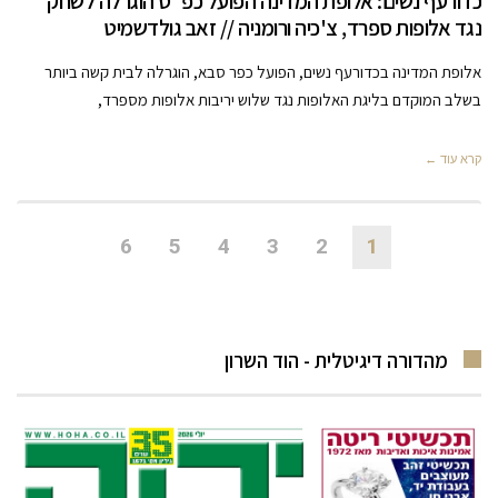
כדורעף נשים: אלופת המדינה הפועל כפ"ס הוגרלה לשחק
נגד אלופות ספרד, צ'כיה ורומניה // זאב גולדשמיט
אלופת המדינה בכדורעף נשים, הפועל כפר סבא, הוגרלה לבית קשה ביותר
בשלב המוקדם בליגת האלופות נגד שלוש יריבות אלופות מספרד,
קרא עוד ←
6
5
4
3
2
1
מהדורה דיגיטלית - הוד השרון