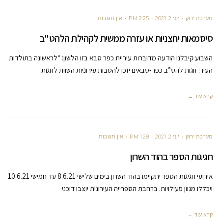
מערכת ירוק
יוני 2, 2021
2:25 PM
אין תגובות
סיסמאות יחצניות או עזרה ממשית לקהילת הלהט"ב
השבוע קיבלנו הודעה מדוברות עיריית כפר סבא בזו הלשון: “לראשונה בתולדות
העיר: זוגות להט”ב כפר-סבאים יזכו להטבות עירוניות השוות לזוגות
קרא עוד ←
מערכת ירוק
יוני 2, 2021
1:28 PM
אין תגובות
חגיגות הספר בהוד השרון
אירועי חגיגות הספר יתקיימו בהוד השרון בימים שלישי 8.6.21 עד חמישי 10.6.21
ויכללו מגוון פעילויות. ברחבת הספרייה העירונית יוצבו דוכני
קרא עוד ←