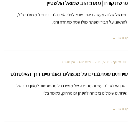
פרשת קורח | מאת: הרב שמואל הולשטיין
חיים של שלווה מעשה ביהודי שבא לפני הגאון ה’דברי חיים’ מצאנז זצ”ל,
להתאונן על חבירו שפתח מולו עסק מתחרה והוא
קרא עוד ←
תוכן שיווקי
יוני 5, 2021
8:59 PM
אין תגובות
שירותים שמתגברים על מכשולים גאוגרפיים דרך האינטרנט
רשת האינטרנט עשתה מהפכה של ממש בכל מה שקשור למגוון רחב של
שירותים שיכולים בזכותה להינתן גם מרחוק, כלומר בלי
קרא עוד ←