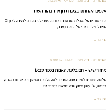
מערכת ירוק
יוני 3, 2021
12:01 AM
אין תגובות
אלפים השתתפו בצעדת רון ארד בהוד השרון
אחרי שנתיים של מגבלות מזג אוויר והקורונה יצאו אלפי צועדים לצעדה לציון 35
שנים לנפילתו בשבי של הנווט רון ארד,
קרא עוד ←
מערכת ירוק
יוני 2, 2021
3:11 PM
אין תגובות
מחזור שישי – חם בליגת האבות בכפר סבא!
שלושה מחזורים לסיום העונה הסדירה לאה גולדברג ושמעון פרס יוצרות ראש חץ
בפסגה, ש"י עגנון ויצחק שדה נמצאות במרחק של
קרא עוד ←