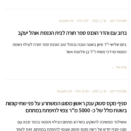
מערכת ירוק
יוני 2, 2021
1:07 PM
אין תגובות
ברוב עם והדר הוכנס ספר תורה לבית הכנסת אוהל יעקב
ביום שלישי י"ד סיוון בשעה טובה ובמזל טוב הוכנס ספר תורה לעילוי נשמת
המנוח מרדכי משיח ז"ל בן סלטנת אשר
קרא עוד ←
מערכת ירוק
יוני 2, 2021
12:00 PM
אין תגובות
סניף מקס סטוק ענק ראשון מסוגו המשתרע על פני שתי קומות
בשטח כולל של כ- 5000 מ"ר צפוי להיפתח במתחם
אושילנד ממשיכה להשקיע בשדרוג מתחם הבילוי והפנאי בכפר סבא עם
מגה-סניף חדש של רשת מקס-סטוק שצפוי להיפתח במתחם. זאת לאחר