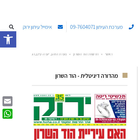
מערכת העיתון 09-7604071
אימייל עיתון ירוק
פתח סרגל
ראשי
»
חדשות הוד השרון
»
נערת הזהב יערה פינברג
מהדורה דיגיטלית - הוד השרון
Email
sApp