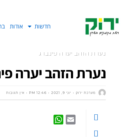
חדשות
אודות
בח
נערת הזהב יערה פינברג
נערת הזהב יערה פינ
מערכת ירוק
יוני 9, 2021
12:46 PM
אין תגובות
WhatsApp
Email