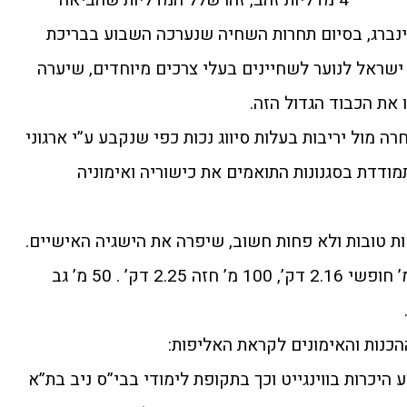
נברג, בסיום תחרות השחיה שנערכה השבוע בבריכת
 ישראל לנוער לשחיינים בעלי צרכים מיוחדים, שיערה
 את הכבוד הגדול הזה.
, מתחרה מול יריבות בעלות סיווג נכות כפי שנקבע ע”י ארגוני
מודדת בסגנונות התואמים את כישוריה ואימוניה
ת טובות ולא פחות חשוב, שיפרה את הישגיה האישיים.
תוצאות הזהב של יערה היו: 100 מ’ חופשי 2.16 דק’, 100 מ’ חזה 2.25 דק’ . 50 מ’ גב
הכנות והאימונים לקראת האליפות:
נת כבר מגיל 13 באירוע היכרות בווינגייט וכך בתקופת לימודי בבי”ס ניב בת”א