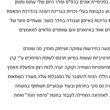
בפנימיית אונים בכפ”ס וסדר היום שלי עמוס ומגוון
ת 4 פעמים בשבוע בקבוצת בעלי נכויות בבריכת רעננה בהדרכת המאמת
כרמל זיגל, ובבריכת גלי השרון. 80 בריכות באימון ועבודה בחדר כושר. שעתיים וחצי של
לווים אותי באימונים והם שותפים מלאים למאמצים
נולדה פגית בשבוע ה 32 ונפגעה בחירשות עמוקה ושיתוק מוחין, מה שגורם
ורטיביות נעשות בסיוע תרגום לשפת הסימנים ע”י קרן
מיומנויות השחיה זקוקה יערה לכוח רצון והפעלת מאמץ
ות הללו. הכוח להתגבר על המגבלות שלה מעורר השתאות
ה גם סקי בחרמון ובעוד שבועיים תשתתף במשחה
לנשים למרחק של 2 ק”מ. לאחרונה התחילה לעבוד בחנות “סיפור חוזר” ואחת