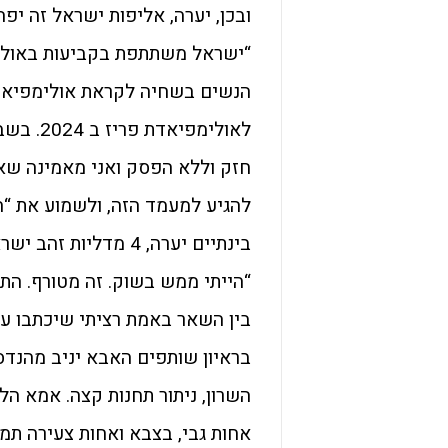
ובכן, יערה, אליפות ישראל זה י
“ישראל משתתפת בקביעות באולימ
הנשים בשחיה לקראת אולימפיאדת 
לאולימפ
חזק וללא הפסק ואני מאמינה ש
להגיע למעמד הזה, ולשמוע את “ה
בינתיים יערה, 4 מדליות זהב ישראליות, מה זה עושה לך?
“הייתי ממש בשוק. זה מטורף. הת
בין השאר באמת רציתי שיכתבו עלי
בראיון שותפים האבא יניב מהנד
השרון, ניתור תחנות קצה. אמא הל
אחות גבי, בצבא ואחות צעירה תמ