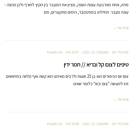
סתיו, אחת מארבעת עונות השנה, מציין את המעבר בין הקיץ לחורף ולכן מכונה -
עונת מעבר. תחילתו בספטמבר, הימים מתקצרים, מזג
קרא עוד ←
מערכת ירוק
ספטמבר 22, 2022
10:57 AM
אין תגובות
טיפים לצום קל ובריא // תמר ידין
צום יום הכיפורים הוא בן 25 שעות ולרבים מאיתנו הוא קשה ואף מלווה במיחושים.
זהו למעשה "צום יבש" כלומר שאינו
קרא עוד ←
מערכת ירוק
ספטמבר 22, 2022
10:56 AM
אין תגובות