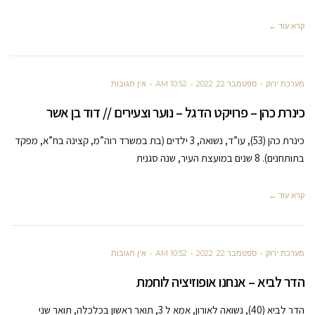
קרא עוד ←
מערכת ירוק
ספטמבר 22, 2022
10:52 AM
אין תגובות
כינרת כהן – פרויקט הדגל – נוער וצעירים // דוד בן אשר
כינרת כהן (53), עו”ד, נשואה, 3 ילדים (בת במשרד רוה”מ, קצינה בח”א, מפקד
בתותחנים). 8 שנים במועצת העיר, שנה סגנית
קרא עוד ←
מערכת ירוק
ספטמבר 22, 2022
10:52 AM
אין תגובות
הדר לביא – אנחנו אופוזיציה לוחמת
הדר לביא (40), נשואה לאורון, אמא ל 3, תואר ראשון בכלכלה, תואר שני