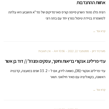
אחוות ההתנדבות
רונית פלג מהוד השרון סיימה קורס פארמדיקים של מד"א והשבוע היא עלתה
למשמרת בניידת טיפול נמרץ יחד עם בתה רוני
קרא עוד ←
מערכת ירוק
ספטמבר 22, 2022
10:56 AM
אין תגובות
עדי פרילינג אנקורי בריאות וחינוך, עסקים ומנהל // דוד בן אשר
עדי פרילינג אנקורי (36), נשואה לירון, אם ל – 2. 3.5 שנים במועצה, קדנציה
ראשונה, בקואליציה עם מאיר חילואני. תואר
קרא עוד ←