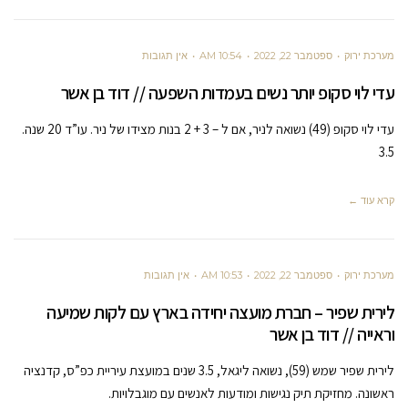
מערכת ירוק
ספטמבר 22, 2022
10:54 AM
אין תגובות
עדי לוי סקופ יותר נשים בעמדות השפעה // דוד בן אשר
עדי לוי סקופ (49) נשואה לניר, אם ל – 3 + 2 בנות מצידו של ניר. עו”ד 20 שנה.
3.5
קרא עוד ←
מערכת ירוק
ספטמבר 22, 2022
10:53 AM
אין תגובות
לירית שפיר – חברת מועצה יחידה בארץ עם לקות שמיעה
וראייה // דוד בן אשר
לירית שפיר שמש (59), נשואה ליגאל, 3.5 שנים במועצת עיריית כפ”ס, קדנציה
ראשונה. מחזיקת תיק נגישות ומודעות לאנשים עם מוגבלויות.