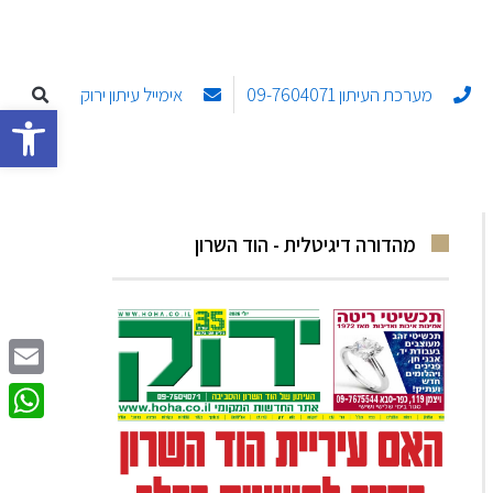
מערכת העיתון 09-7604071
אימייל עיתון ירוק
פתח סרגל
מהדורה דיגיטלית - הוד השרון
Email
sApp