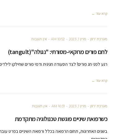
קרא עוד ←
מערכת ירוק
מרץ 1, 2023
10:52 AM
אין תגובות
לחם פורים מרוקאי-מסורתי: "נגולה"(tangult)
רגע לפני חג פורים! לצד הסעודה חגיגית ודמי פורים שחילקו לילדים 
קרא עוד ←
מערכת ירוק
מרץ 1, 2023
10:31 AM
אין תגובות
כשרפואת שיניים פוגשת טכנולוגיה מתקדמת
בשנים האחרונות, תחום הרפואה בכלל ורפואת השיניים בפרט עוב
החדשניות