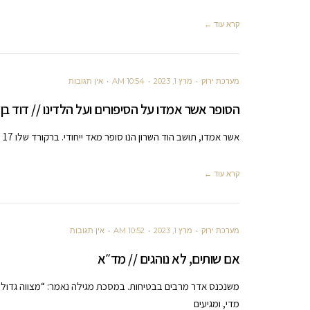
קרא עוד ←
מערכת ירוק
מרץ 1, 2023
10:54 AM
אין תגובות
הסופר אשר אמדו על הסיפורים ועל הלדינו // דוד בן
אשר אמדו, תושב הוד השרון הנו סופר מאד ייחודי. ברקורד שלו 17 ספרים בתחומי כתיבה שונים, ביניהם ספרי ילדים, ספרי
קרא עוד ←
מערכת ירוק
מרץ 1, 2023
10:52 AM
אין תגובות
אם שותים, לא נוהגים // מד״א
משנכנס אדר מרבים בבטיחות. במסכת מגילה נאמר: “מצווה גדולה
מדי, ומגיעים