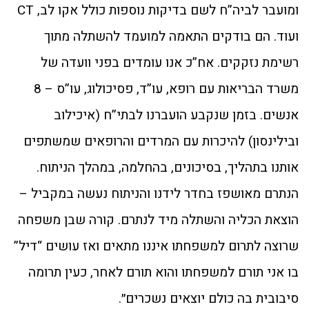
ומועבר לביה”ח לשם בדיקות נוספות כולל אקו לב, CT
ועוד. הם בודקים התאמה למועמד להשתלה מתוך
רשימת נזקקים. אח”כ אנו עומדים בפני וועדה של
משרד הבריאות עם רופא, עו”ד, פסיכולוג, עו”ס – 8
אנשים. בזמן שנקבע הועברנו לבתי”ח (איכילוב
ובילינסון) להיכרות עם המרדים והרופאים שמשתפים
אותנו בתהליך, בסיכונים, בהחלמה, במהלך הניתוח.
הנתרם מאושפז בחדר לידנו והניתוח נעשה במקביל –
הוצאת הכליה והשתלה מיד לנתרם. קורה שבן משפחה
שרוצה לתרום למשפחתו איננו מתאים ואז עושים “דיל”
בו אני תורם למשפחתו והוא תורם לאחר, כעין תרומה
סיבובית בה כולם יוצאים נשכרים״.