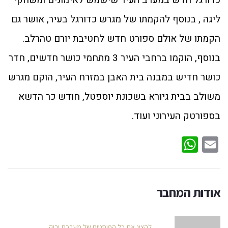
כדורגל חדש במערב העיר שישמש לאימונים ומשחקי
ליגה , בנוסף להקמתו של מגרש כדורגל בעיר, אושר גם
הקמתו של אולם ספורט חדש לחטיבת יורם טהרלב.
בנוסף, הוקמו ברחבי העיר 3 מתחמי כושר חדשים, חדר
כושר חדיש במבנה בית האבן במזרח העיר, הוקם מגרש
משולב בבית גיורא בשכונת יוספטל, חודש כר הדשא
בספורטק העירוני ועוד.
WhatsApp
Email
אודות המחבר
להציג את כל הפוסטים של מערכת ירוק