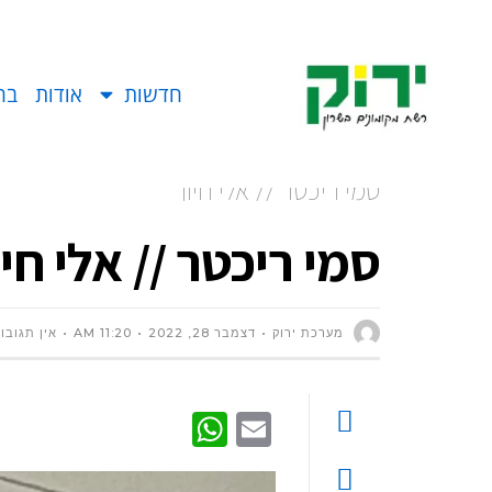
חדשות
אודות
בח
סמי ריכטר // אלי חיון
סמי ריכטר // אלי חיו
מערכת ירוק
דצמבר 28, 2022
11:20 AM
אין תגובו
WhatsApp
Email