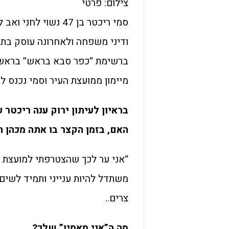
צילום: פרטי
ודיני משפחה ולאחרונה עוסק בתח
ברשימת “כפר סבא בראש” בראשות
מיימון ממועצת העיר וסמי נכנס ל
בראיון לעיתון ירוק ענה ריכטר 
האם, בזמן הקצר בו אתה מכהן ת
“אני ער לכך שהצטרפתי למועצת הע
משתדל להיות ענייני ותמיד לשים 
צרים..
מה ה”אני מאמין” שלך?