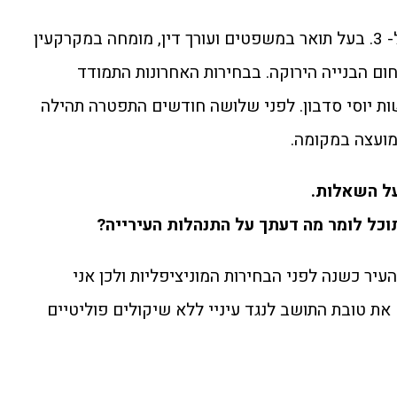
סמי ריכטר בן 47 נשוי לחני ואב ל- 3. בעל תואר במשפטים ועורך דין, מומחה במקרקעין
ום הבנייה הירוקה. בבחירות האחרונות התמודד
 יוסי סדבון. לפני שלושה חודשים התפטרה תהילה
מועצה במקומה.
על השאלות.
וכל לומר מה דעתך על התנהלות העירייה?
יר כשנה לפני הבחירות המוניציפליות ולכן אני
את טובת התושב לנגד עיניי ללא שיקולים פוליטיים