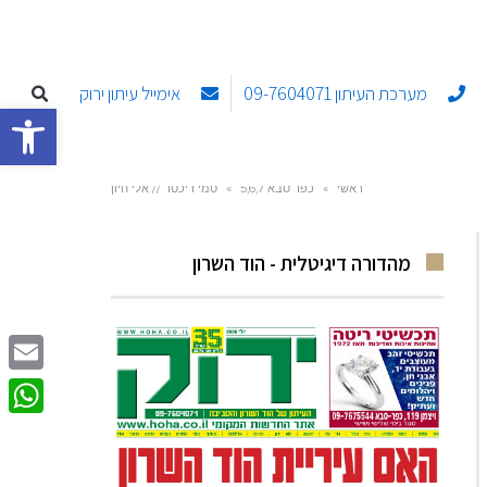
מערכת העיתון 09-7604071
אימייל עיתון ירוק
פתח סרגל
ראשי
»
כפר סבא 5,6,7
»
סמי ריכטר // אלי חיון
מהדורה דיגיטלית - הוד השרון
Email
sApp