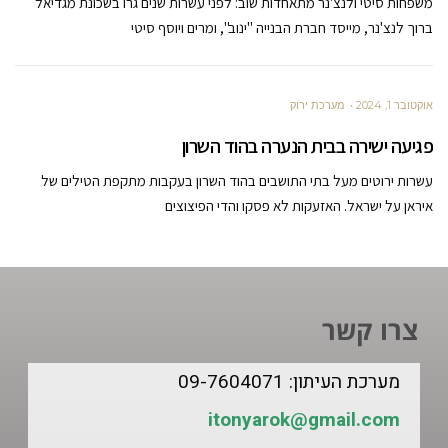
משפחות סיטי ולנצ'נר מתאחדות שוב: לפני עשרות שנים גרו בשכונת מגדיאל
ברוך לנצ'נר, מייסד חברת הבנייה "ינוב", ומרים ויוסף סיטי
אוקטובר 1, 2024
מערכת ירוק
פגיעה ישירה בבית הנערה בהוד השרון
עשרות ירוטים מעל בתי התושבים בהוד השרון בעקבות מתקפת הטילים של
איראן על ישראל. האזעקות לא פסקו והדי הפיצוצים
צרו קשר
מערכת העיתון: 09-7604071
itonyarok@gmail.com