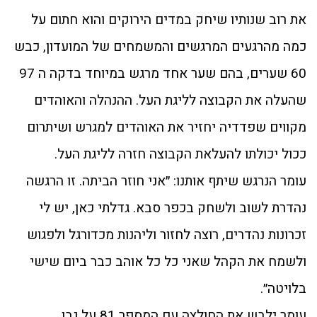
את רוב שנותיו שיחק במדים הירוקים והוא חתום על
כמה מהרגעים המרגשים והמשמחים של המועדון, כבש
60 שערים, בהם שער אחד מרגש במיוחד בדקה ה 97
שהעלה את הקבוצה לליגת העל. ההנהלה והאוהדים
מקווים שפדדיה יחזיר את האוהדים למגרש ושיתרום
ככול יכולתו להעלאת הקבוצה חזרה לליגת העל.
עומר הנרגש שיתף אותנו: ״אני חוזר הביתה. זו הרגשה
נהדרת לשוב ולשחק בכפר סבא. גדלתי כאן, יש לי
זכרונות נהדרים, רוצה לחזור וליהנות מכדורגל ולפגוש
ולשמח את הקהל שאני כל כל אוהב כבר ביום שישי
בלויטה״.
עומר ילבש את החולצה עם המספר 81 על גבו.