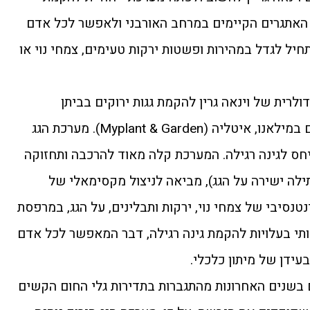
האתגרים הקיימים במרחב האורבני ולאפשר לכל אדם
תחיל לגדל במהירות ופשטות ירקות טעימים, צמחי נוי או
ולרית של וינאה גרין להקמת גגות ירוקים בביתן
החדשנות למערכות גינון שמתקיים במילאנו, איטליה (Myplant & Garden). מערכת הגג
יחס לגינה רגילה. המערכת קלה מאוד להרכבה ותחזוקה
לה ישירה על הגג), מביאה לניצול מקסימאלי של
נסיבי של צמחי נוי, ירקות ותבלינים, על הגג, במרפסת
ותי בעלויות להקמת גינה רגילה, דבר המאפשר לכל אדם
עידן של מיתון כלכלי.
 בשנים האחרונות מהתגברות בתדירות גלי החום הקשים