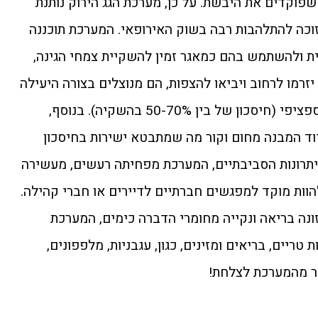
שפוקדים את היבשת. על כן, מערכת הגג הירוק נותנת
זוכה להתלהבות רבה בשוק האירופאי. המערכת תוכננה
ת ולהשתמש בהם כמאגר זמין להשקיית צמחי הגינה,
רמו לרחוב ויביאו להצפות, הם מנוצלים בצורה היעילה
ביותר והעודפים מנוקזים למקום ספציפי (חיסכון של בין 50-70% בהשקיה). בנוסף,
וד המבנה מחום וקור מה שמתבטא ישירות בחיסכון
ליתרונות הסביבתיים, המערכת מפחיתה רעשים, מעשירה
הוות מוקד למפגשים חברתיים לדיירים או חברי קהילה.
ונה בריאה ונקייה מחומרי הדברה כימים, המערכת
טריים, בריאים ומזינים, כגון, עגבניות, מלפפונים,
שר מהמערכת לצלחת!