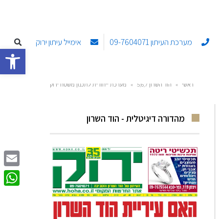
מערכת העיתון 09-7604071
אימייל עיתון ירוק
פתח סרגל
ראשי
»
הוד השרון 5,6,7
»
מערכת ייחודית לתכנון משטח ירוק
מהדורה דיגיטלית - הוד השרון
Email
sApp