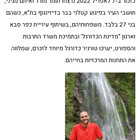
כזכור ב-7 לאפריל 2022 נרצחו תומר מורד ואיתם מגיני,
תושבי העיר בפיגוע קטלני בבר בדיזינגוף בת”א, כשהם
בני 27 בלבד. משפחותיהם, בשיתוף עיריית כפר סבא
וארגון “מדינת הכדורגל’ ובתמיכת משרד התרבות
והספורט, יערכו טורניר כדורגל מיוחד לזכרם, שמלווה
את התחנות המרכזיות בחייהם.