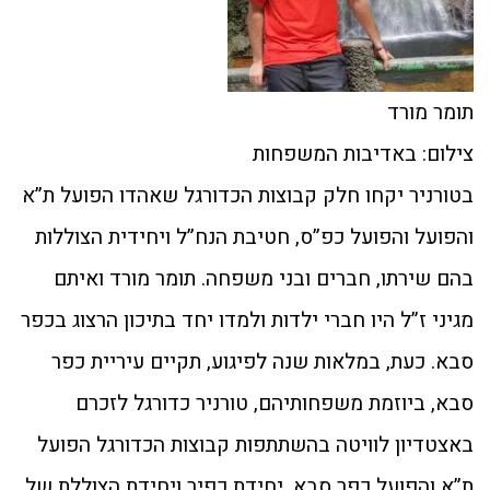
תומר מורד
צילום: באדיבות המשפחות
בטורניר יקחו חלק קבוצות הכדורגל שאהדו הפועל ת”א
והפועל והפועל כפ”ס, חטיבת הנח”ל ויחידית הצוללות
בהם שירתו, חברים ובני משפחה. תומר מורד ואיתם
מגיני ז”ל היו חברי ילדות ולמדו יחד בתיכון הרצוג בכפר
סבא. כעת, במלאות שנה לפיגוע, תקיים עיריית כפר
סבא, ביוזמת משפחותיהם, טורניר כדורגל לזכרם
באצטדיון לוויטה בהשתתפות קבוצות הכדורגל הפועל
ת”א והפועל כפר סבא, יחידת כפיר ויחידת הצוללת של