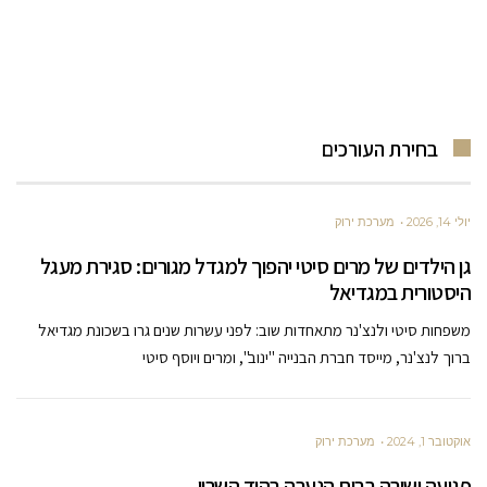
בחירת העורכים
יולי 14, 2026
מערכת ירוק
גן הילדים של מרים סיטי יהפוך למגדל מגורים: סגירת מעגל
היסטורית במגדיאל
משפחות סיטי ולנצ'נר מתאחדות שוב: לפני עשרות שנים גרו בשכונת מגדיאל
ברוך לנצ'נר, מייסד חברת הבנייה "ינוב", ומרים ויוסף סיטי
אוקטובר 1, 2024
מערכת ירוק
פגיעה ישירה בבית הנערה בהוד השרון