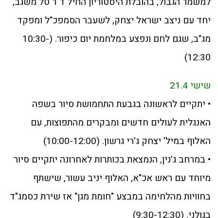
למשמר הגבול, בהובלת היסטוריון החיל ד"ר טל משגב,
יחד עם ניצב ישראל יצחק, לשעבר הסמפכ"ל ומפקד
מג"ב, שגם לחם ונפצע במלחמת יום כיפור. (10:30-
12:30)
שישי 21.4
• יתקיים לראשונה בגבעת התחמושת סיור בשפה
האנגלית לעולים חדשים ומבקרים מהתפוצות, עם
האלוף במיל' יצחק ג'רי גרשון. (10:00-12:00)
• במרחב ג'נין, הנמצאת בכותרות לאחרונה יתקיים סיור
מיוחד עם ראש אכ"א, האלוף יניב עשור, שישתף
בחוויות מהלחימה במבצע "חומת מגן" אז שירת כסמג"ד
בגולני. (9:30-12:30)