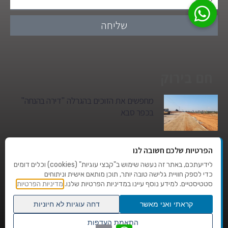
שליחה
חם בירוק
מחפשים את הזוכים בהגרלה "דירה בהנחה"
בכפר סבא
גן הילדים של מרים סיטי יהפוך למגדל מגורים:
הפרטיות שלכם חשובה לנו
סגירת מעגל היסטורית במגדיאל
לידיעתכם, באתר זה נעשה שימוש ב"קבצי עוגיות" (cookies) וכלים דומים
כדי לספק חוויית גלישה טובה יותר, תוכן מותאם אישית וניתוחים
סטטיסטיים. למידע נוסף עיינו במדיניות הפרטיות שלנו.
מדיניות הפרטיות
טרגדיה בצהרי היום: בן 80 נהרג על מעבר
החצייה בהוד השרון
קראתי ואני מאשר
דחה עוגיות לא חיוניות
גלילה
התאמת העדפות