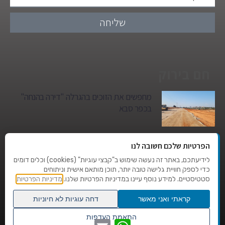
שליחה
חם בירוק
מחפשים את הזוכים בהגרלה "דירה בהנחה"
בכפר סבא
גן הילדים של מרים סיטי יהפוך למגדל מגורים:
הפרטיות שלכם חשובה לנו
סגירת מעגל היסטורית במגדיאל
לידיעתכם, באתר זה נעשה שימוש ב"קבצי עוגיות" (cookies) וכלים דומים
כדי לספק חוויית גלישה טובה יותר, תוכן מותאם אישית וניתוחים
סטטיסטיים. למידע נוסף עיינו במדיניות הפרטיות שלנו.
מדיניות הפרטיות
טרגדיה בצהרי היום: בן 80 נהרג על מעבר
החצייה בהוד השרון
קראתי ואני מאשר
דחה עוגיות לא חיוניות
גלילה
התאמת העדפות
WhatsApp
Email