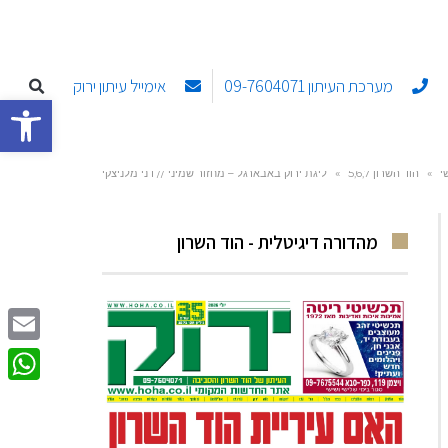
מערכת העיתון 09-7604071
אימייל עיתון ירוק
פתח סרגל
י
»
הוד השרון 5,6,7
»
ליגת ירוק באבארגל – מחזור שמיני // דני מלניצקי
מהדורה דיגיטלית - הוד השרון
Email
sApp