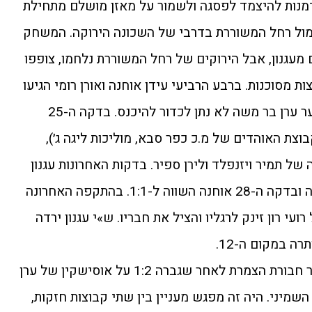
מנות להיצמד לפסגה ולשמור על מאזן מושלם מתחילת
ונה לאחר שנפרדה בתיקו 1:1 מול רחל המשוררת בדרבי של השכונה הירוקה. המשחק
עגנון, אבל הירוקים של רחל המשוררת נלחמו, צופפו
 מסוכנות. ברבע הרביעי עידן אוחנה ואורן רומי הגיעו
לשני מצבים קורצים, אלא שהשוער ערן בר משה לא נתן לכדור להיכנס. בדקה ה-25
צת האוהדים של מ.כ כפר סבא, מוליכות ליגה ג׳),
לזכות הקבוצה של תמיר ויזנפלד ולירן ספיר. בדקות האחרונות עגנון
הפעילה לחץ כבד על שער היריבה ובדקה ה-28 אוחנה השווה ל-1:1. בהתקפה האחרונה
ועי רון זינק לרגליו והציל את חבריו. ש»י עגנון ירדה
ה במקום ה-12.
עשתה צעד נוסף אל עבר חבורת הצמרת לאחר שגברה 1:2 על אוסישקין של ערן
השמיני. היה זה מפגש מעניין בין שתי קבוצות חזקות,