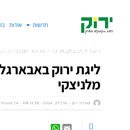
חדשות
אודות
בח
ליגת ירוק באבארגל – מחזור שמיני // דני
ליגת ירוק באבארגל –
מלניצקי
מערכת ירוק
מרץ 27, 2024
12:39 PM
אין תגובות
WhatsApp
Email