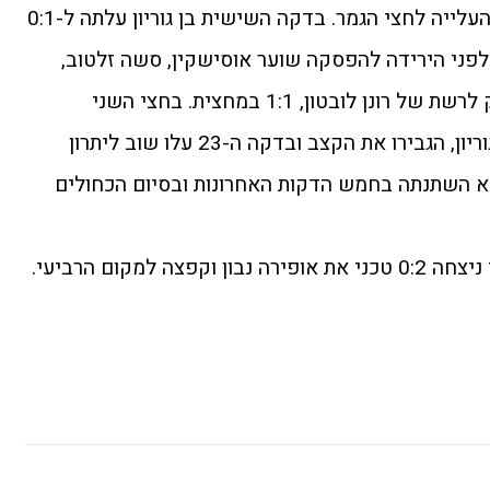
שרצו לנצח כדי להישאר בתמונת העלייה לחצי הגמר. בדקה השישית בן גוריון עלתה ל-0:1
לפני הירידה להפסקה שוער אוסישקין, סשה זלטוב,
עלה לעזרת ההתקפה ובעט מרחוק לרשת של רונן לובטון, 1:1 במחצית. בחצי השני
שחקניו של איתן ספיר, מאמן בן גוריון, הגבירו את הקצב ובדקה ה-23 עלו שוב ליתרון
לא השתנתה בחמש הדקות האחרונות ובסיום הכחולים
 למקום הרביעי.