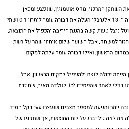
ת השחקן המרכזי, מקס אוטמזגין, שנפצע ומכאן
השליטה עברה אל הכתומים. בדקה ה-13 אלגרבלי העלה את דבורה עומר ליתרון 0:1 ושתי
ל ניצל טעות קשה בהגנת היריבה והכפיל את התוצאה,
סו לחזור למשחק, אבל השוער שלום אוחיון שמר על רשת
במקום הראשון, ואילו דבורה עומר עלתה למקום
הייתה יכולה לנצח ולהעפיל למקום הראשון, אבל
האפורים שהגיעו פייבוריטים, בעטו בדלי לאחר שהפסידו 1:2 לגולדה מאיר, שחוזרת
בה יותר והגיעה למספר מצבים שנעצרו ע»י דקל חסיד.
ה את לאה גולדברג על לוח התוצאות, אך שחקניו של