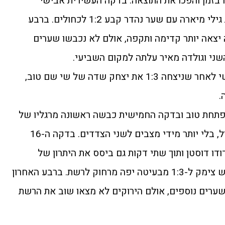
ו בזמן והפכו את התוצאה. בדקה העשירית אבישי
חקשור איזן ל-1:1 וכעבור 8 דקות גילי מיארה עם שער נהדר קבע 1:2 לכחולים. ברבע
יצאה יותר קדימה ותקפה, אולם לא נכבשו שערים
שני וגולדה מאיר עלתה למקום השביעי.
עלתה למקום השלישי לאחר שניצחה 1:3 את יצחק שדה של שי שם טוב,
.
פתחת טוב ובדקה החמישית כבשה ראשונה מרגליו של
חיים קפוזה. הרבע השני היה שקול, בלי יותר מידי מצבים לשני הצדדים. בדקה ה-16
דו דוסטן ותוך שתי דקות גם ביסס את היתרון של
התכולים, 0:3. בדקה ה-20 רז הרוש צימק ל-1:3 מבעיטה יפה מרחוק לרשת. ברבע האחרון
ערים נוספים, אולם הירוקים לא מצאו שוב את הרשת