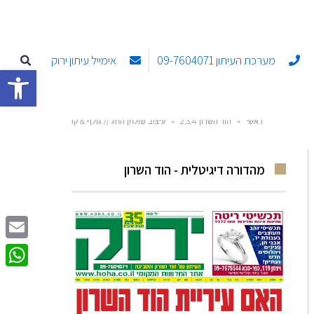
מערכת העיתון 09-7604071
אימייל עיתון ירוק
פתח סרגל
ראשי
»
הוד השרון 2,3,4
»
עיצוב שולחן החג // גולף & קו
מהדורה דיגיטלית - הוד השרון
Email
sApp