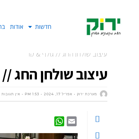
חדשות
אודות
בח
עיצוב שולחן החג // גולף & קו
עיצוב שולחן החג // 
מערכת ירוק
אפריל 17, 2024
1:53 PM
אין תגובות
WhatsApp
Email