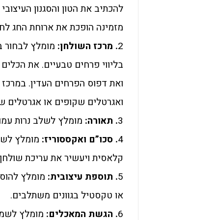
להכתיב את הטון והסגנון העיצובי
מזמינה הופכת את ארוחת החג לחו
2
. מרכז השולחן:
מומלץ לבחור בא
בליווי פרחים טבעיים. את הכלים 
ואת דפוס הפרחים העדין. במרכז 
ואגרטלים שקופים או אגרטלים שית
3
. תאורה:
מומלץ לשלב נרות עמוד
4
. סכו”ם ואקססוריז:
מומלץ לשלב
קלאסית ויעשיר את עריכת שולחן.
5
. תוספת עיצובית:
מומלץ להוסי
או טקסטיל בגוונים משתלבים.
6
. הגשת המאכלים:
מומלץ לשמור