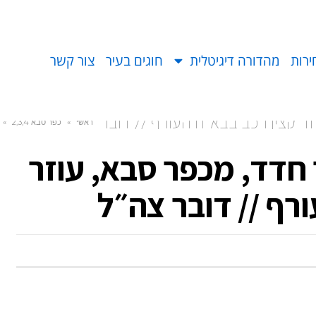
ירות
מהדורה דיגיטלית
חוגים בעיר
צור קשר
ר קצין רכב בבא"ח העורף // דובר
ראשי
»
כפר סבא 2,3,4
»
 חדד, מכפר סבא, עוזר
רף // דובר צה״ל