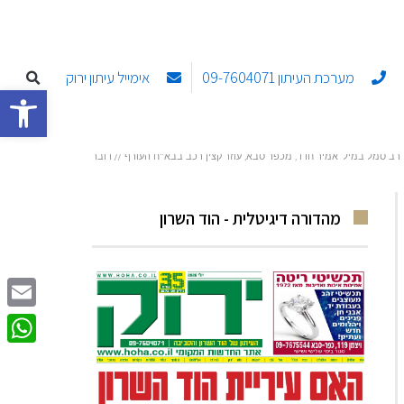
מערכת העיתון 09-7604071
אימייל עיתון ירוק
פתח סרגל
רב סמל במיל’ אמיר חדד, מכפר סבא, עוזר קצין רכב בבא"ח העורף // דובר
צה״ל
מהדורה דיגיטלית - הוד השרון
Email
sApp