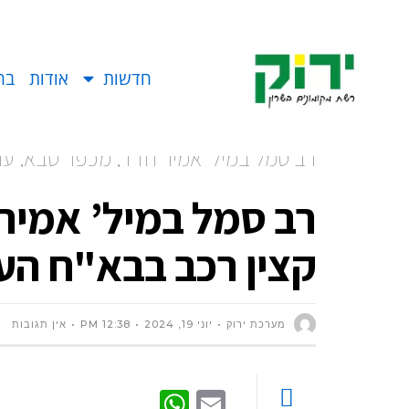
חדשות
אודות
בח
רב סמל במיל’ אמיר חדד, מכפר סבא, עוז
צה״ל
רב סמל במיל’ אמיר
קצין רכב בבא"ח העו
מערכת ירוק
יוני 19, 2024
12:38 PM
אין תגובות
WhatsApp
Email