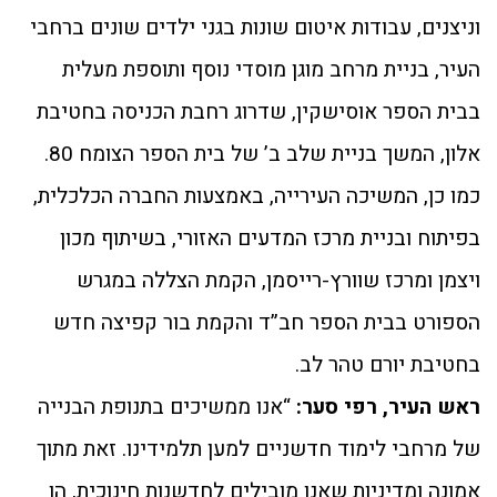
וניצנים, עבודות איטום שונות בגני ילדים שונים ברחבי
העיר, בניית מרחב מוגן מוסדי נוסף ותוספת מעלית
בבית הספר אוסישקין, שדרוג רחבת הכניסה בחטיבת
אלון, המשך בניית שלב ב’ של בית הספר הצומח 80.
כמו כן, המשיכה העירייה, באמצעות החברה הכלכלית,
בפיתוח ובניית מרכז המדעים האזורי, בשיתוף מכון
ויצמן ומרכז שוורץ-רייסמן, הקמת הצללה במגרש
הספורט בבית הספר חב”ד והקמת בור קפיצה חדש
בחטיבת יורם טהר לב.
ראש העיר, רפי סער:
“אנו ממשיכים בתנופת הבנייה
של מרחבי לימוד חדשניים למען תלמידינו. זאת מתוך
אמונה ומדיניות שאנו מובילים לחדשנות חינוכית, הן