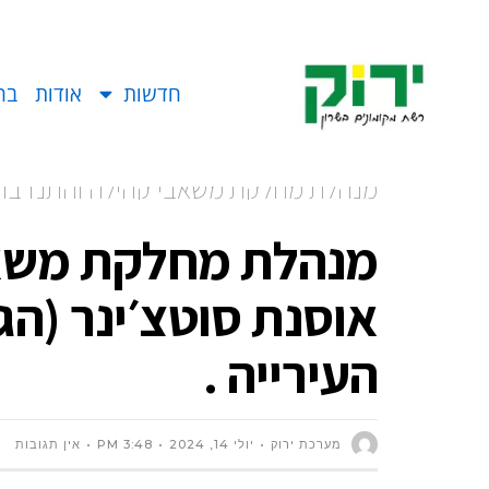
חדשות
אודות
בח
מנהלת מחלקת משאבי קהילה והתנדבות או
את העירייה .
מנהלת מחלקת משאב
אוסנת סוטצ׳ינר (הג
העירייה .
מערכת ירוק
יולי 14, 2024
3:48 PM
אין תגובות