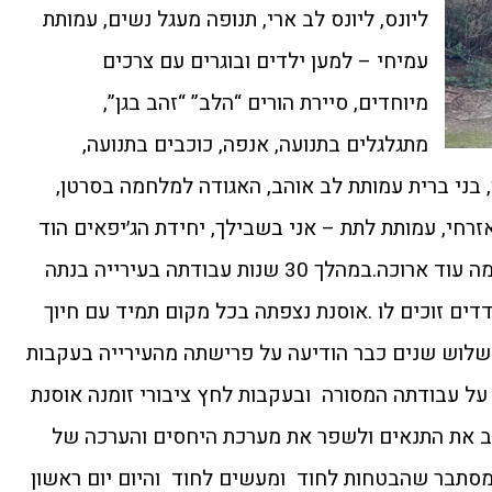
ליונס, ליונס לב ארי, תנופה מעגל נשים, עמותת
עמיחי – למען ילדים ובוגרים עם צרכים
מיוחדים, סיירת הורים “הלב” “זהב בגן”,
מתגלגלים בתנועה, אנפה, כוכבים בתנועה,
ו, בני ברית עמותת לב אוהב, האגודה למלחמה בסרטן,
זרחי, עמותת לתת – אני בשבילך, יחידת הג׳יפאים הוד
השרון, עמותת פוש, גמל”א והרשימה עוד ארוכה.במהלך 30 שנות עבודתה בעירייה בנתה
ים זוכים לו .אוסנת נצפתה בכל מקום תמיד עם חיוך
י שלוש שנים כבר הודיעה על פרישתה מהעירייה בעקבות
ל עבודתה המסורה ובעקבות לחץ ציבורי זומנה אוסנת
ב את התנאים ולשפר את מערכת היחסים והערכה של
מסתבר שהבטחות לחוד ומעשים לחוד והיום יום ראשון