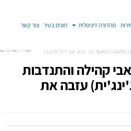
ירות
מהדורה דיגיטלית
חוגים בעיר
צור קשר
סנת סוטצ׳ינר (הג'ינג'ית) עזבה
ראשי
»
ראשי הוד השרו
י קהילה והתנדבות
'ינג'ית) עזבה את