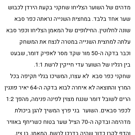
מדהים של השוער הצליחו שחקני בקעת הירדן לכבוש
שער אחד בלבד. במחצית השנייה נראתה כפר סבא
שונה לחלוטין. החילופים של המאמן הצליחו וכפר סבא
עלתה למחצית השנייה במטרה לנצח את המשחק
וכבר בדקה ה-50 מור שקד מסר לאפיק דומר, שבעט
בין רגליו של השוער עדי חייקין לרשת 1:1.
שחקני כפר סבא לא עצרו, המשיכו בגלי תקיפה בכל
המרץ והתוצאה לא איחרה לבוא בדקה ה-64 יאיר פונגין
הרים לשובל דומר שנגח מצוין לפינה פנימה, מהפך 1:2
לכפר סבאים. השוער בני פרץ המשיך להגן ביכולת
מדהימה ובדקה ה-70 הציל שער בטוח כשריחף באוויר
והדף לקרן כדור שהיה בדרכו לרשת. המאמן, בן ציו,