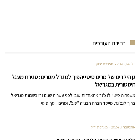
בחירת העורכים
יולי 14, 2026
מערכת ירוק
גן הילדים של מרים סיטי יהפוך למגדל מגורים: סגירת מעגל
היסטורית במגדיאל
משפחות סיטי ולנצ'נר מתאחדות שוב: לפני עשרות שנים גרו בשכונת מגדיאל
ברוך לנצ'נר, מייסד חברת הבנייה "ינוב", ומרים ויוסף סיטי
אוקטובר 1, 2024
מערכת ירוק
פגיעה ישירה בבית הנערה בהוד השרון