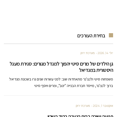
בחירת העורכים
יולי 14, 2026
מערכת ירוק
גן הילדים של מרים סיטי יהפוך למגדל מגורים: סגירת מעגל
היסטורית במגדיאל
משפחות סיטי ולנצ'נר מתאחדות שוב: לפני עשרות שנים גרו בשכונת מגדיאל
ברוך לנצ'נר, מייסד חברת הבנייה "ינוב", ומרים ויוסף סיטי
אוקטובר 1, 2024
מערכת ירוק
פגיעה ישירה בבית הנערה בהוד השרון