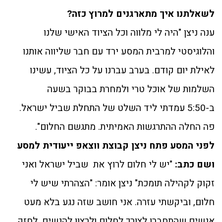
לשאלתנו איך מתארגנים למרוץ כזה?
ענה ניצן "היה לי מלווה וכל הציוד האישי שלנו
והלוגיסטי למרבית המסע ירד עם חבר שליווה אותנו
לאילת יום קודם. בערב עברנו על כל הציוד, עשינו
השלמות של אוכל טרי ולמחרת בבוקר בשעה
ב-5:50 עמדתי ליד השלט של התחלת שביל ישראל.
פה החלה ההתרגשות האמיתית. מתגשם החלום".
לפני המסע פתח ניצן קבוצת ווצאפ ייעודית למסע
ושם כתב:
"יש לי חלום לרוץ את שביל ישראל ואני
זקוק לקהילה תומכת" ניצן אומר: "הצהרתי שיש לי
חלום, וביקשתי עזרה. אני חושב שזה נגע בלא מעט
אנשים שהתחברו לצורך לחלום ולרצון להגשים, לחזק