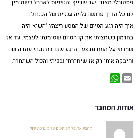
פסטורלי מאוד. יער שווייץ והטיפוס לארבל כשמימין
לנו כל הדרך פרושה גלויה ענקית של הכנרת".
איך היה רגע הסיום של המסע ריצה? "השיא היה
בחרמון כשחציתי את קו הסיום שסימנתי לעצמי. עד אז
שמרתי על מתח מבצעי. הרגע שבו בת זוגתי עמדה שם
וחיבקה אותי רק אז שיחררתי ובכיתי והכול השתחרר.
WhatsApp
Email
אודות המחבר
להציג את כל הפוסטים של מערכת ירוק