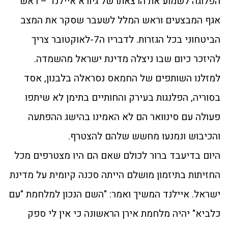
הפלוגה לשמוע את הרצאתו של גיורא איילנד – ראש
אגף המבצעים וראש המלל לשעבר שסקר את המצב
הביטחוני בכל הגזרות. לדבריו ה7-לאוקטובר צריך
להיזכר כיום שבו ניצלה מדינת ישראל מהשמדה.
למזלנו השותפים של החמאס נסראלה בלבנון, אסד
בסוריה, הפלנגות בעירק והחותיים בתימן לא שיתפו
פעולה עם סינוואר הם לא האמינו בהישג ההפתעה
והכיבוש ונמנעו מחשש שלהם להצטרף.
היום בדיעבד ברור לכולם שאם הם היו מצטרפים מכל
החזיתות בתיזמון מושלם הייתה סכנה קיומית על מדינת
ישראל. איילנד המשיך ואמר: "השם הנכון למלחמת "עם
כלביא" יהיה מלחמת אירן הראשונה כי אין לי ספק