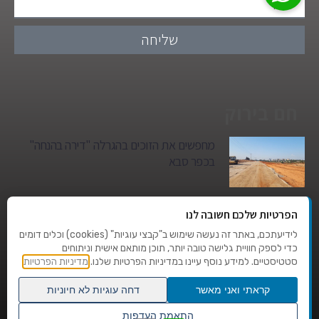
שליחה
חם בירוק
מחפשים את הזוכים בהגרלה "דירה בהנחה"
בכפר סבא
גן הילדים של מרים סיטי יהפוך למגדל מגורים:
הפרטיות שלכם חשובה לנו
סגירת מעגל היסטורית במגדיאל
לידיעתכם, באתר זה נעשה שימוש ב"קבצי עוגיות" (cookies) וכלים דומים
כדי לספק חוויית גלישה טובה יותר, תוכן מותאם אישית וניתוחים
סטטיסטיים. למידע נוסף עיינו במדיניות הפרטיות שלנו.
מדיניות הפרטיות
טרגדיה בצהרי היום: בן 80 נהרג על מעבר
החצייה בהוד השרון
קראתי ואני מאשר
דחה עוגיות לא חיוניות
גלילה
התאמת העדפות