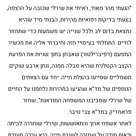
"הגעתי מהר מאוד, ראיתי את שירלי שכובה על הרצפה,
בצעתי בדיקות רפואיות מהירות, הבנתי מיד שהיא
נמצאת בדום לב ולכל שנייה יש משמעות כדי שתחזור
לחיים. התחלתי בעיסויי חזה וחיברתי אליה את מכשיר
המפעם (דפיברילטור) שאבחן בתוך שניות את הפרעת
הקצב הקטלנית שהיא סבלה ממנה, ונתן ארבע שוקים
חשמליים שסייעו בהצלת חייה. יחד עם הצוותים
הנוספים של מד"א שהגיעו במהירות נלחמנו על החיים
של שירלי שסביבנו המשפחה המודאגת", שחזר
פראמדיק במד"א צבי טיבר.
לאחר אשפוז ארוך והתאוששות, שירלי שוחררה לביתה
וכאות תודה על שחזרה לשגרת חייה, היא ערכה סעודת