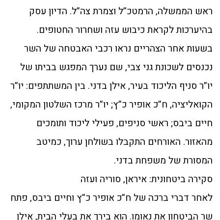
ראש הממשלה, הרמטכ”ל וצמרת צה”ל. הדיון עסק
בהיערכות לקראת כיבוש עזה ושחרור החטופים.
בשעות אחר הצהריים נראו רכבי האבטחה של השר
נכנסים לשכונת גני צבי, שם נערך המפגש בביתו של
יו”ר סניף הליכוד בעיר, אילן בדני. בין המשתתפים: יו”ר
הקואליציה, ח”כ אופיר כ”ץ; יו”ר מרכז השלטון המקומי,
חיים ביבס; ראשי סניפים, פעילי ליכוד ותומכים
מהאזור. האורחים התקבלו בשולחן ערוך, כמיטב
המסורת של משפחת בדני.
סקירה ביטחונית: איראן, סוריה ועזה
לאחר דברי ברכה של ח”כ אופיר כ”ץ וחיים ביבס, פתח
שר הביטחון את נאומו. הוא בירך את בעלי הבית, אילן