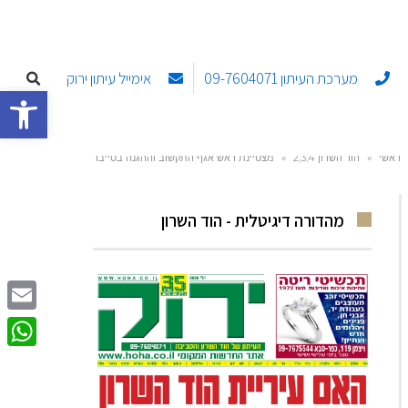
מערכת העיתון 09-7604071
אימייל עיתון ירוק
פתח סרגל
ראשי
»
הוד השרון 2,3,4
»
מצטיינת ראש אגף התקשוב וההגנה בסייבר
מהדורה דיגיטלית - הוד השרון
Email
sApp