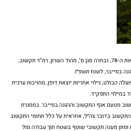
השנה, במסגרת אירועי יום העצמאות ה-78, נבחרה סגן ס', מהוד השרון, רמ"ד תקשוב,
ה בסייבר, לשנת תשפ״ו.
לה הבולט, גילוי אחריות יוצאת דופן, מחויבות ערכית
ד במילוי התפקיד.
 כרמ"ד תקשוב מטעם אגף התקשוב וההגנה בסייבר. במסגרת
תקשוב בדובר צה״ל, אחראית על כלל תחומי התקשוב
יהול צוות של 13 חיילים ומתן מענה תקשובי שוטף בשטח תוך עבודה מול