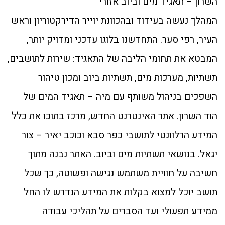
השרון – תאגיד מים וביוב אזורי
המהלך נעשה בעידוד ובהכוונת יוייר הדירקטוריון וראש
העיר, רפי סער. התחדשנו בלוגו עדכני ומדויק יותר,
המבטא את תחומי הליבה של התאגיד: שירות לתושבים,
תשתיות, מערכות מים, תשתיות ביוב ומכון טיהור
השפכים בניהול משותף עם מיה – תאגיד המים של
הוד השרון. אתר האינטרנט החדש, מרכז בתוכו את כלל
המידע הרלוונטי לתושבי כפר סבא וכוכב יאיר – צור
יגאל. בנושאי תשתיות מים וביוב. האתר נבנה מתוך
חשיבה על חוויית משתמש נגישה ופשוטה, כך שכל
תושב יוכל למצוא בקלות את המידע הנדרש לו החל
ממידע תפעולי ועד הסברים על תהליכי עבודה