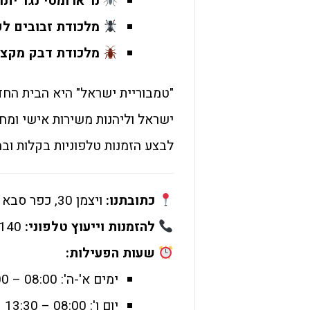
נר ארומטי נגד יתו
מלכודת זבובים לק
מלכודת דבק מקצו
"טמבוריית ישראל" היא הבית החד
ישראל וליהנות משירות אישי ומחיר
לבצע הזמנות טלפוניות בקלות ובמ
כתובתנו:
ויצמן 30, כפר סבא (בסביבת בית ספר ברנר).
להזמנות וייעוץ טלפוני:
058-7180140
שעות הפעילות:
ימים א'-ה': 08:00 – 19:00
יום ו': 08:00 – 13:30