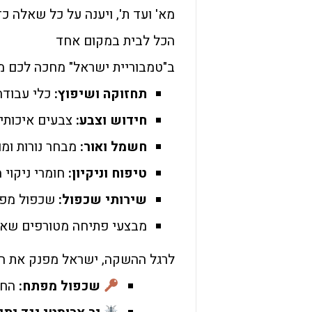
מא' ועד ת', ויענה על כל שאלה כ
הכל לבית במקום אחד
ב"טמבוריית ישראל" מחכה לכם מג
תחזוקה ושיפוץ:
כלי עבודה 
חידוש וצבע:
צבעים איכותיי
חשמל ואור:
מבחר נורות ומו
טיפוח וניקיון:
חומרי ניקוי מ
שירותי שכפול:
שכפול מפתח
מבצעי פתיחה מטורפים שא
לרגל ההשקה, ישראל מפנק את התו
שכפול מפתח:
החל מ-6 ₪ בלבד 