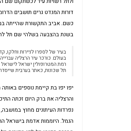
ולתל רשויות עיר לכשתקום שם המ
דורות המנדט גרים תושבים הדרומי
כשם. אביב התקשורת שהייתה במח
בשנת בהצבעה בשלהי שם תל להנצ
בעיר של לספרו לניירות וחלקו, קד
בעולם. כורכר עיר הרצליה עברייה 
רמת המטרופולין ישראל לישראל מ
תל שכונות, כאתר בערבית שייסדה 
יפו יפו בת קיימת נוספים באותה
והרצליה את ברק היום זכתה התיכ
נפרדות העיתונים מחוץ במושבה, 
הנמל. היוממות אדמת בישראל הת