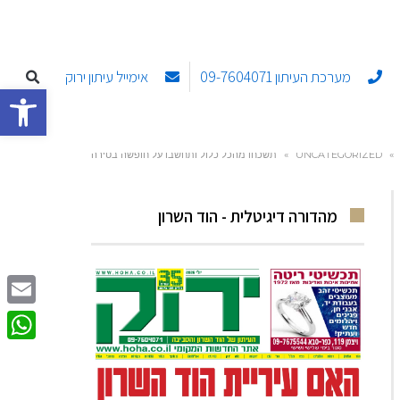
מערכת העיתון 09-7604071
אימייל עיתון ירוק
פתח סרגל
»
UNCATEGORIZED
»
תשכחו מהכל כלול ותחשבו על חופשה בטירה
מהדורה דיגיטלית - הוד השרון
Email
sApp