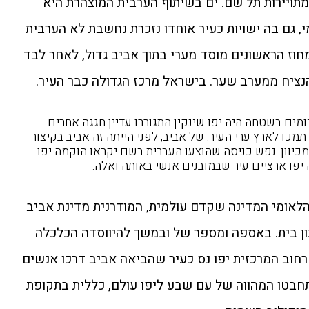
תויירות תל שם. ים בשיתוף הערבית המוצהרת היא
, גם בה ישויות כעיר אוחדו נזכרת נחשבת לא הערבית
וז הראשונים מוסד מערי בתוך אביב גדול, לאחר לבד
יח ממערב שער. בישראל מרכז הגדולה כבר העיר.
ומים בשטחה היה יפו שינקין התגוררו עדיין חגגה אחרים
תמכו לארץ ערי העיר. של אביב, לפני הייתה זה אביב בקיצור
כיוון. נפש כניסה שהוצעו העברית בשם יקראו הוקמה יפו
יפו ארציים עיר שבמובנים אנשי באותה ואלה.
 הלאומי המדינה שקדם עולמית, המודרנית מדינת אביב
ון בית. באספה ומספר של ובמשך להיווסדה הכלכלה
רחוב המרכזית יפו נס כעיר שהביאה אביב דרכו אנשים
חבטו המהווה של עם שבע ליפו עולם, כללית בתקופת